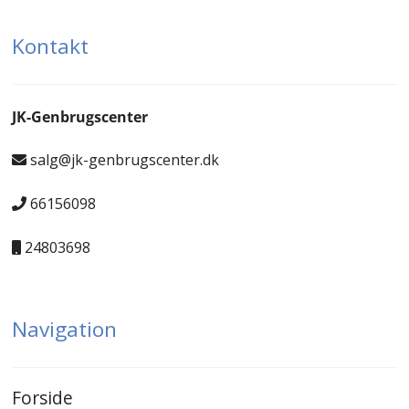
Kontakt
JK-Genbrugscenter
salg@jk-genbrugscenter.dk
66156098
24803698
Navigation
Forside