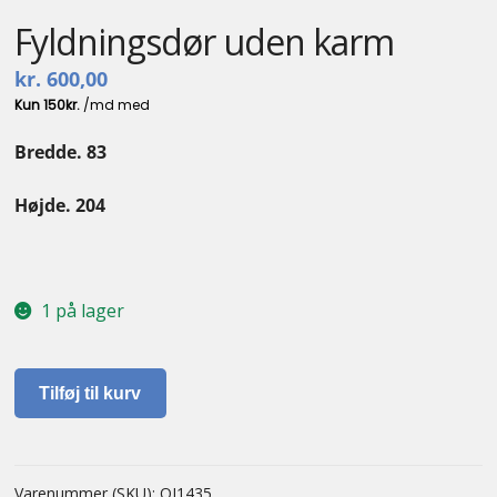
Fyldningsdør uden karm
kr.
600,00
Bredde. 83
Højde. 204
1 på lager
Fyldningsdør
Tilføj til kurv
uden
karm
antal
Varenummer (SKU):
OI1435