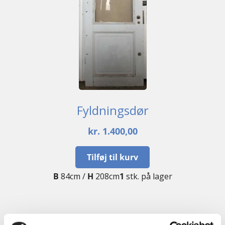
Fyldningsdør
kr.
1.400,00
Tilføj til kurv
B
84cm /
H
208cm
1
stk. på lager