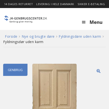
14 DAGES RETURRET
LEVERING I HELE DANMARK
SIKKER E-BETALING
Menu
Forside
Nye og brugte døre
Fyldningsdøre uden karm
Forside
Fyldningsdør uden karm
Expa
Shop
child
menu
Stor besparelse
GENBRUG
🔍
Nyheder
Om