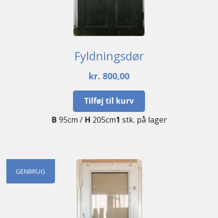
Fyldningsdør
kr.
800,00
Tilføj til kurv
B
95cm /
H
205cm
1
stk. på lager
GENBRUG