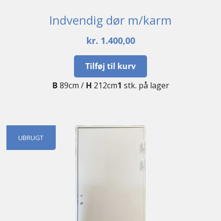
Indvendig dør m/karm
kr.
1.400,00
Tilføj til kurv
B
89cm /
H
212cm
1
stk. på lager
UBRUGT