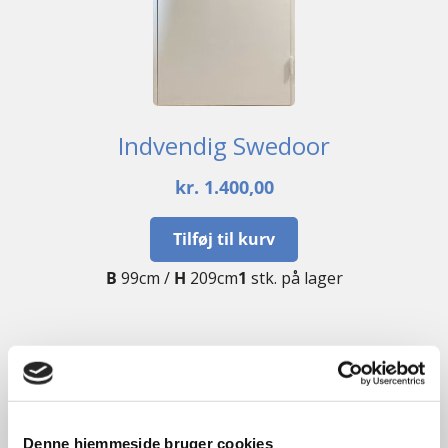
Indvendig Swedoor
kr.
1.400,00
Tilføj til kurv
B
99cm /
H
209cm
1
stk. på lager
GENBRUG
Denne hjemmeside bruger cookies