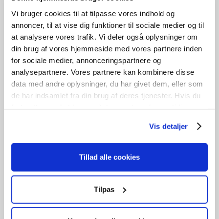
Vi bruger cookies til at tilpasse vores indhold og
annoncer, til at vise dig funktioner til sociale medier og til
at analysere vores trafik. Vi deler også oplysninger om
din brug af vores hjemmeside med vores partnere inden
for sociale medier, annonceringspartnere og
analysepartnere. Vores partnere kan kombinere disse
data med andre oplysninger, du har givet dem, eller som
de har indsamlet fra din brug af deres tjenester. Hvis du
fortsætter med at bruge sitet acceptere du samtidig vores
cookies.
Maghonifineret dør med karm
Vis detaljer
kr.
1.000,00
Tillad alle cookies
Tilføj til kurv
B
78cm /
H
240cm
1
stk. på lager
Tilpas