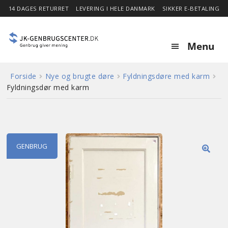
14 DAGES RETURRET
LEVERING I HELE DANMARK
SIKKER E-BETALING
Menu
Forside
Nye og brugte døre
Fyldningsdøre med karm
Forside
Fyldningsdør med karm
Expa
Shop
child
menu
Stor besparelse
GENBRUG
🔍
Nyheder
Om