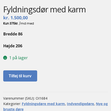
Fyldningsdør med karm
kr.
1.500,00
Bredde 86
Højde 206
1 på lager
Fyldningsdør
Tilføj til kurv
med
karm
antal
Varenummer (SKU):
OI1684
Kategorier:
Fyldningsdøre med karm
,
Indvendigedøre
,
Nye og
brugte døre