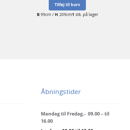
Tilføj til kurv
B
99cm /
H
209cm
1
stk. på lager
Åbningstider
Mandag til Fredag.- 09.00 – til
16.00