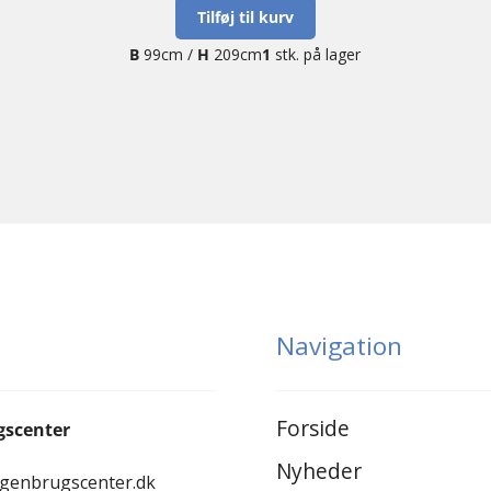
Tilføj til kurv
B
99cm /
H
209cm
1
stk. på lager
Navigation
Forside
gscenter
Nyheder
-genbrugscenter.dk