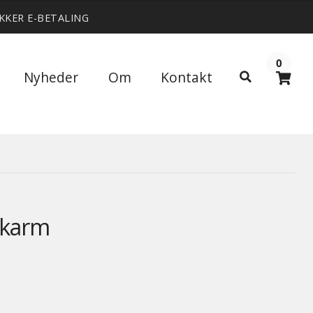
IKKER E-BETALING
0
Søg
Nyheder
Om
Kontakt
Søg
efter:
 karm