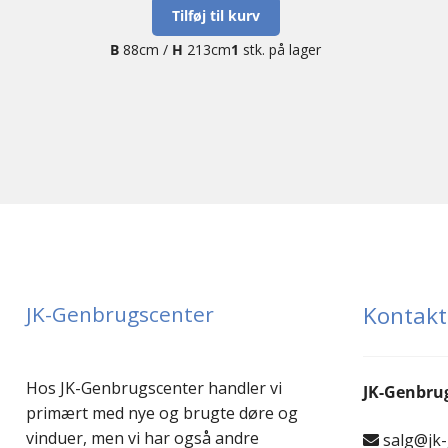
Tilføj til kurv
B
88cm /
H
213cm
1
stk. på lager
JK-Genbrugscenter
Kontakt
Hos JK-Genbrugscenter handler vi
JK-Genbru
primært med nye og brugte døre og
vinduer, men vi har også andre
salg@jk