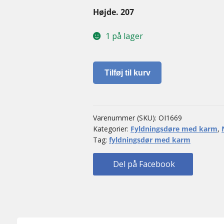
Højde. 207
1 på lager
Fyldningsdør
Tilføj til kurv
med
karm
antal
Varenummer (SKU):
OI1669
Kategorier:
Fyldningsdøre med karm
,
Tag:
fyldningsdør med karm
Del på Facebook