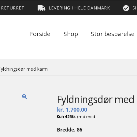
S RETURRET
LEVERING I HELE DANMARK
S
Forside
Shop
Stor besparelse
Fyldningsdør med karm
Fyldningsdør med
🔍
kr.
1.700,00
Bredde. 86