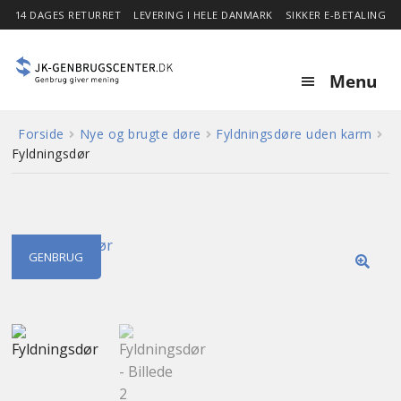
14 DAGES RETURRET
LEVERING I HELE DANMARK
SIKKER E-BETALING
Menu
Forside
Nye og brugte døre
Fyldningsdøre uden karm
Forside
Fyldningsdør
Expa
Shop
child
menu
Stor besparelse
GENBRUG
🔍
Nyheder
Om