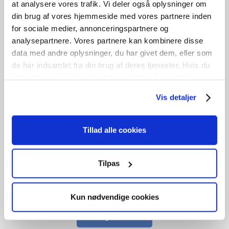
at analysere vores trafik. Vi deler også oplysninger om
GENBRUG
din brug af vores hjemmeside med vores partnere inden
Fyldningsdør
for sociale medier, annonceringspartnere og
analysepartnere. Vores partnere kan kombinere disse
kr.
1.250,00
data med andre oplysninger, du har givet dem, eller som
de har indsamlet fra din brug af deres tjenester. Hvis du
Tilføj til kurv
fortsætter med at bruge sitet acceptere du samtidig vores
cookies.
B
91cm /
H
211cm
1
stk. på lager
Vis detaljer
Tillad alle cookies
GENBRUG
Tilpas
Fyldningsdør
kr.
800,00
Kun nødvendige cookies
Tilføj til kurv