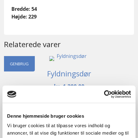
Bredde: 54
Højde: 229
Relaterede varer
GENBRUG
Fyldningsdør
kr.
1.200,00
Tilføj til kurv
B
96cm /
H
221cm
1
stk. på lager
Denne hjemmeside bruger cookies
Vi bruger cookies til at tilpasse vores indhold og
annoncer, til at vise dig funktioner til sociale medier og til