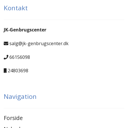
Kontakt
JK-Genbrugscenter
salg@jk-genbrugscenter.dk
66156098
24803698
Navigation
Forside