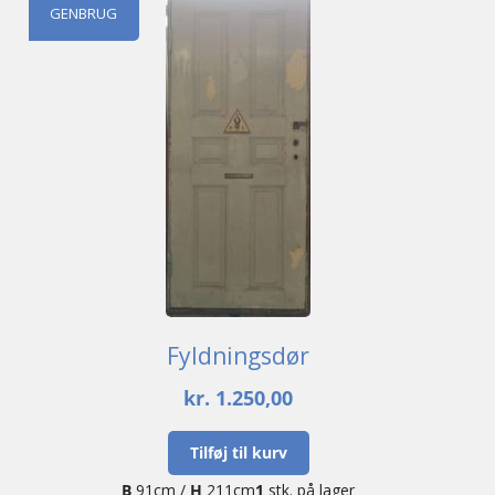
GENBRUG
Fyldningsdør
kr.
1.250,00
Tilføj til kurv
B
91cm /
H
211cm
1
stk. på lager