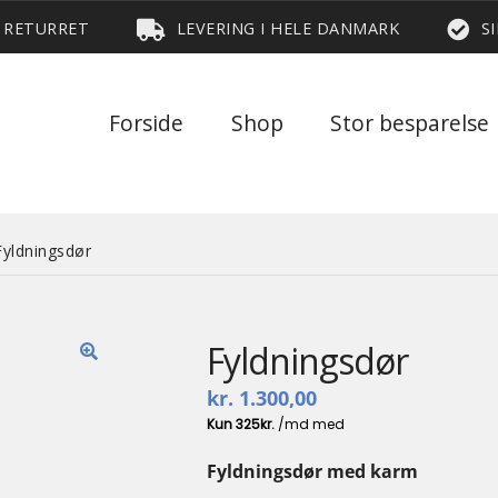
S RETURRET
LEVERING I HELE DANMARK
S
Forside
Shop
Stor besparelse
Fyldningsdør
Fyldningsdør
🔍
kr.
1.300,00
Fyldningsdør med karm