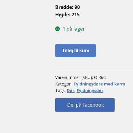
Bredde: 90
Højde: 215
1 på lager
Fyldningsdør
Tilføj til kurv
antal
Varenummer (SKU):
OI360
Kategori:
Fyldningsdøre med karm
Tags:
Dør
,
Fyldningsdør
Del på Facebook