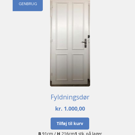
GENBRUG
Fyldningsdør
kr.
1.000,00
Tilføj til kurv
B
91cm /
H
216cm
1
stk. på lager