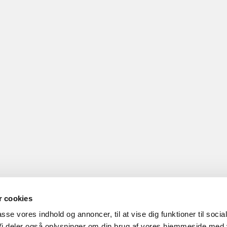
 cookies
passe vores indhold og annoncer, til at vise dig funktioner til socia
 Vi deler også oplysninger om din brug af vores hjemmeside med