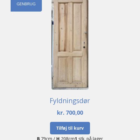
GENBRUG
Fyldningsdør
kr.
700,00
Tilføj til kurv
B
79cm /
H
208cm
1
stk. på lager