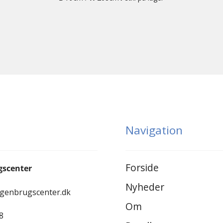
Navigation
Forside
gscenter
Nyheder
-genbrugscenter.dk
Om
8