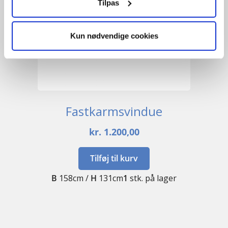
Tilpas
Kun nødvendige cookies
Fastkarmsvindue
kr.
1.200,00
Tilføj til kurv
B
158cm /
H
131cm
1
stk. på lager