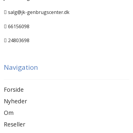
salg@jk-genbrugscenter.dk
66156098
24803698
Navigation
Forside
Nyheder
Om
Reseller