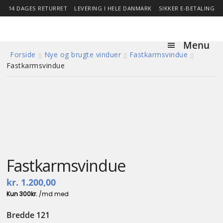
14 DAGES RETURRET
LEVERING I HELE DANMARK
SIKKER E-BETALING
Menu
Forside
Nye og brugte vinduer
Fastkarmsvindue
Forside
Fastkarmsvindue
Expa
Shop
child
menu
Stor besparelse
3 lags energiglas
Nyheder
Fastkarmsvindue
kr.
1.200,00
Om
Bredde 121
Kontakt