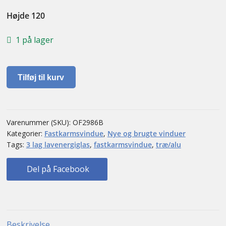
Højde 120
1 på lager
Fastkarmsvindue
Tilføj til kurv
antal
Varenummer (SKU):
OF2986B
Kategorier:
Fastkarmsvindue
,
Nye og brugte vinduer
Tags:
3 lag lavenergiglas
,
fastkarmsvindue
,
træ/alu
Del på Facebook
Beskrivelse