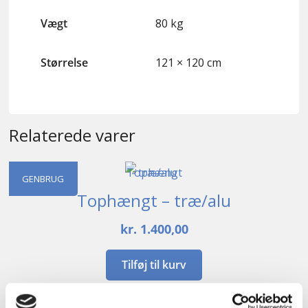
Vægt
80 kg
Størrelse
121 × 120 cm
Relaterede varer
GENBRUG
Tophængt – træ/alu
kr.
1.400,00
Tilføj til kurv
B
64cm /
H
233cm
1
stk. på lager