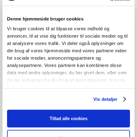
Denne hjemmeside bruger cookies
3 lags energiglas
Vi bruger cookies til at tilpasse vores indhold og
Sidehængt vindue
annoncer, til at vise dig funktioner til sociale medier og til
at analysere vores trafik. Vi deler også oplysninger om
kr.
3.400,00
din brug af vores hjemmeside med vores partnere inden
for sociale medier, annonceringspartnere og
Tilføj til kurv
analysepartnere. Vores partnere kan kombinere disse
data med andre oplysninger, du har givet dem, eller som
B
149cm /
H
152cm
1
stk. på lager
de har indsamlet fra din brug af deres tjenester. Hvis du
fortsætter med at bruge sitet acceptere du samtidig vores
cookies.
Vis detaljer
GENBRUG
Tillad alle cookies