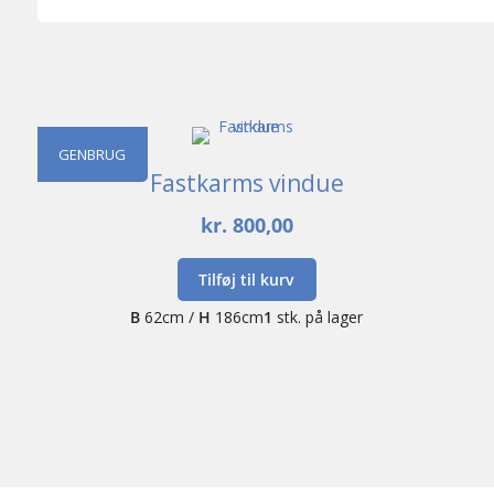
GENBRUG
Fastkarms vindue
kr.
800,00
Tilføj til kurv
B
62cm /
H
186cm
1
stk. på lager