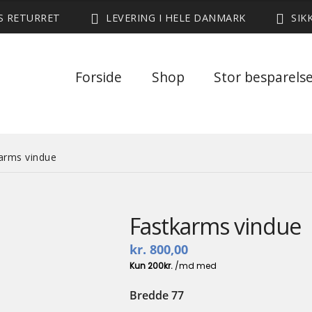
ES RETURRET
LEVERING I HELE DANMARK
SIK
Forside
Shop
Stor besparels
arms vindue
Fastkarms vindue
kr.
800,00
Bredde 77