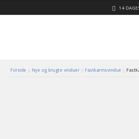
14 DAG
Forside
Nye og brugte vinduer
Fastkarmsvindue
Fastk
3 lags energiglas