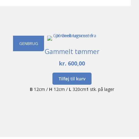
GENBRUG
Gammelt tømmer
kr.
600,00
Tilføj til kurv
B
12cm /
H
12cm /
L
320cm
1
stk. på lager