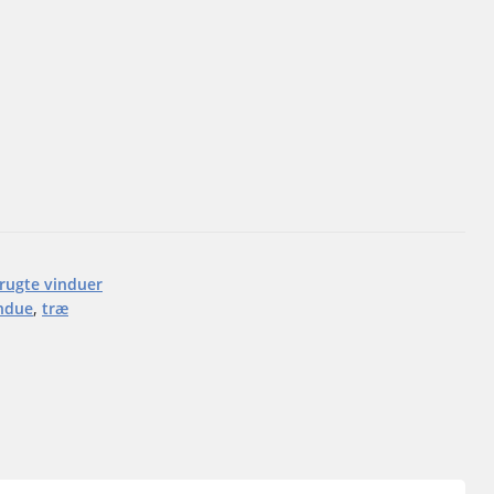
rugte vinduer
indue
,
træ