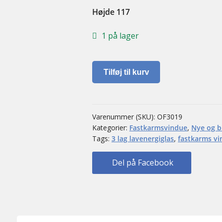
Højde 117
1 på lager
Fastkarms
Tilføj til kurv
vindue
antal
Varenummer (SKU):
OF3019
Kategorier:
Fastkarmsvindue
,
Nye og b
Tags:
3 lag lavenergiglas
,
fastkarms v
Del på Facebook