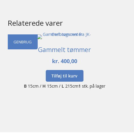
Relaterede varer
GENBRUG
Gammelt tømmer
kr.
400,00
Tilføj til kurv
B
15cm /
H
15cm /
L
215cm
1
stk. på lager