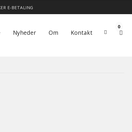
KER E-BETALING
0
Søg
e
Nyheder
Om
Kontakt
Søg
efter: