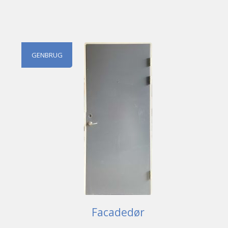
GENBRUG
Facadedør