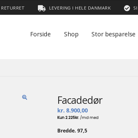
S RETURRET
LEVERING I HELE DANMARK
S
Forside
Shop
Stor besparelse
Facadedør
🔍
kr.
8.900,00
Bredde. 97,5