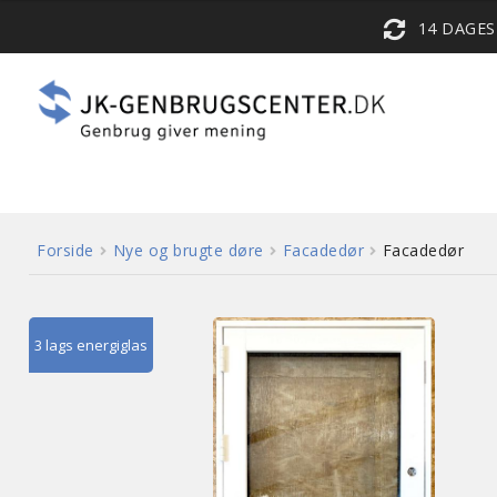
14 DAGE
Forside
Nye og brugte døre
Facadedør
Facadedør
3 lags energiglas