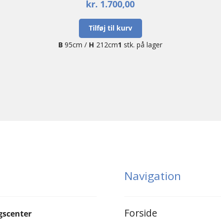
kr.
1.700,00
Tilføj til kurv
B
95cm /
H
212cm
1
stk. på lager
Navigation
Forside
gscenter