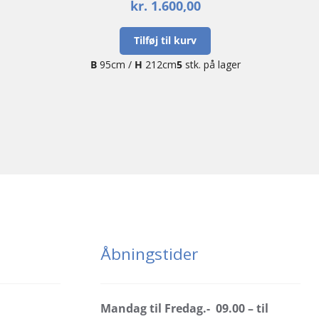
kr.
1.600,00
Tilføj til kurv
B
95cm /
H
212cm
5
stk. på lager
Åbningstider
Mandag til Fredag.- 09.00 – til