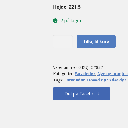
Højde. 221,5
2 på lager
Facadedør
Tilføj til kurv
antal
Varenummer (SKU):
OY832
Kategorier:
Facadedør
,
Nye og brugte 
Tags:
Facadedør
,
Hoved dør Yder dør
Del på Facebook