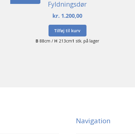
Fyldningsdør
kr.
1.200,00
Tilføj til kurv
B
88cm /
H
213cm
1
stk. på lager
Navigation