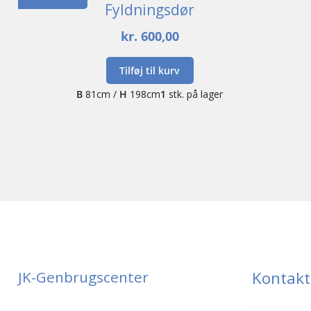
Fyldningsdør
kr.
600,00
Tilføj til kurv
B
81cm /
H
198cm
1
stk. på lager
JK-Genbrugscenter
Kontakt