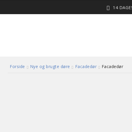
14 DAG
Forside
Nye og brugte døre
Facadedør
Facadedør
GENBRUG