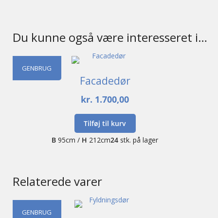
Du kunne også være interesseret i…
GENBRUG
Facadedør
kr.
1.700,00
Tilføj til kurv
B
95cm /
H
212cm
24
stk. på lager
Relaterede varer
GENBRUG