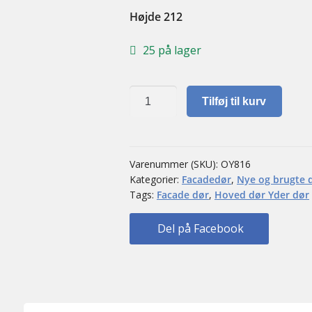
Højde 212
25 på lager
Facadedør
Tilføj til kurv
antal
Varenummer (SKU):
OY816
Kategorier:
Facadedør
,
Nye og brugte 
Tags:
Facade dør
,
Hoved dør Yder dør
Del på Facebook