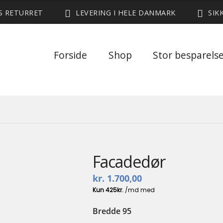
ES RETURRET
LEVERING I HELE DANMARK
SIK
Forside
Shop
Stor besparels
Facadedør
kr.
1.700,00
Bredde 95