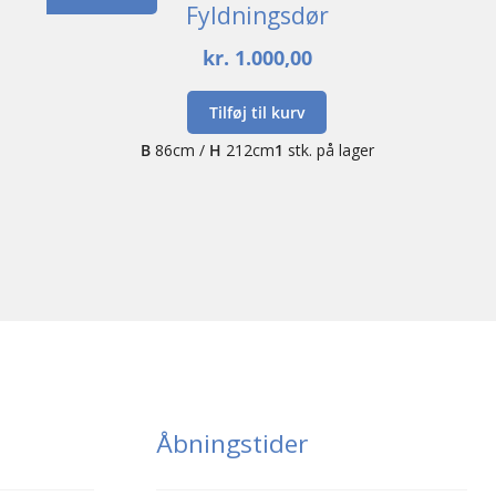
Fyldningsdør
kr.
1.000,00
Tilføj til kurv
B
86cm /
H
212cm
1
stk. på lager
Åbningstider