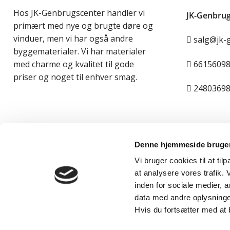
Hos JK-Genbrugscenter handler vi
JK-Genbrug
primært med nye og brugte døre og
vinduer, men vi har også andre
salg@jk-
byggematerialer. Vi har materialer
6615609
med charme og kvalitet til gode
priser og noget til enhver smag.
2480369
Denne hjemmeside bruger
Vi bruger cookies til at til
at analysere vores trafik.
inden for sociale medier,
data med andre oplysninger
© JK-Genbrugscenter 2026 | Support & hosted by
KOAL
Hvis du fortsætter med at 