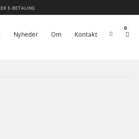
KER E-BETALING
0
Søg
e
Nyheder
Om
Kontakt
Søg
efter: