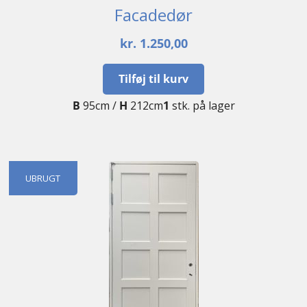
Facadedør
kr.
1.250,00
Tilføj til kurv
B
95cm /
H
212cm
1
stk. på lager
UBRUGT