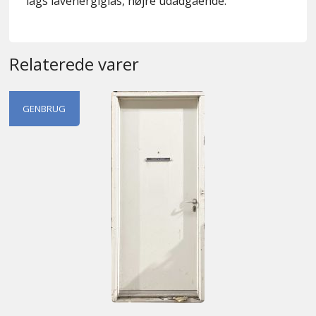
lags lavenergiglas, højre udadgående.
Relaterede varer
GENBRUG