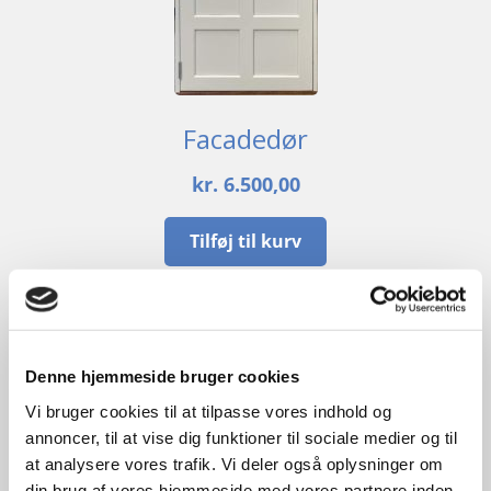
Facadedør
kr.
6.500,00
Tilføj til kurv
B
100cm /
H
230cm
1
stk. på lager
Denne hjemmeside bruger cookies
UBRUGT
Vi bruger cookies til at tilpasse vores indhold og
annoncer, til at vise dig funktioner til sociale medier og til
at analysere vores trafik. Vi deler også oplysninger om
din brug af vores hjemmeside med vores partnere inden