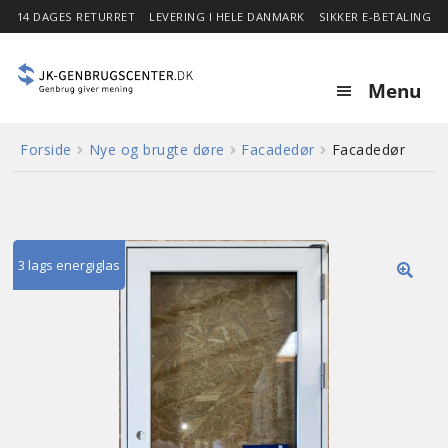
14 DAGES RETURRET
LEVERING I HELE DANMARK
SIKKER E-BETALING
Menu
Forside
Nye og brugte døre
Facadedør
Facadedør
Forside
Expa
Shop
child
menu
3 lags energiglas
Stor besparelse
🔍
Nyheder
Om