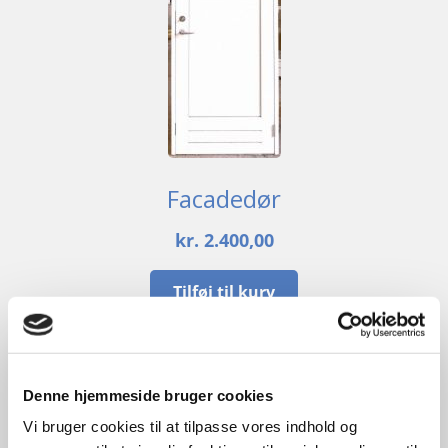
Facadedør
kr.
2.400,00
Tilføj til kurv
B
89cm /
H
243cm
1
stk. på lager
Denne hjemmeside bruger cookies
Vi bruger cookies til at tilpasse vores indhold og
GENBRUG