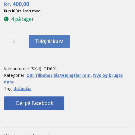
kr.
400,00
4 på lager
EVVA
Tilføj til kurv
GPI
profilcylinder
antal
Varenummer (SKU):
OD691
Kategorier:
Dør Tilbehør lås/Hængsler mm
,
Nye og brugte
døre
Tag:
dråbelås
Del på Facebook