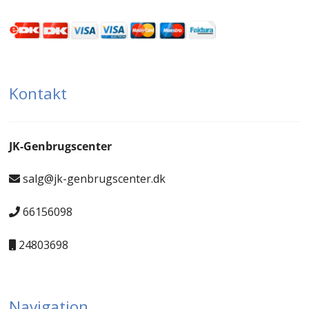
Kontakt
JK-Genbrugscenter
salg@jk-genbrugscenter.dk
66156098
24803698
Navigation