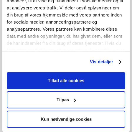
annoncer, til at vise dig funktioner til sociale medier og til
at analysere vores trafik. Vi deler også oplysninger om
din brug af vores hjemmeside med vores partnere inden
for sociale medier, annonceringspartnere og
analysepartnere. Vores partnere kan kombinere disse
data med andre oplysninger, du har givet dem, eller som
de har indsamlet fra din brug af deres tjenester. Hvis du
fortsætter med at bruge sitet acceptere du samtidig vores
cookies.
Vis detaljer
Tillad alle cookies
Terrassedør
Tilpas
kr.
1.000,00
Tilføj til kurv
Kun nødvendige cookies
B
95cm /
H
212cm
1
stk. på lager