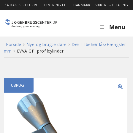
14 DAGES RETURRET
LEVERING I HELE DANMARK
SIKKER E-BETALING
Menu
Forside
Nye og brugte døre
Dør Tilbehør lås/Hængsler
Forside
mm
EVVA GPI profilcylinder
Expa
Shop
child
menu
Stor besparelse
UBRUGT
🔍
Nyheder
Om