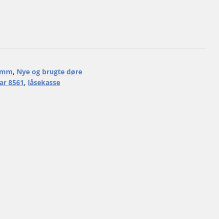
r mm
,
Nye og brugte døre
ar 8561
,
låsekasse