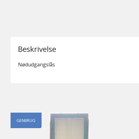
Beskrivelse
Nødudgangslås
GENBRUG