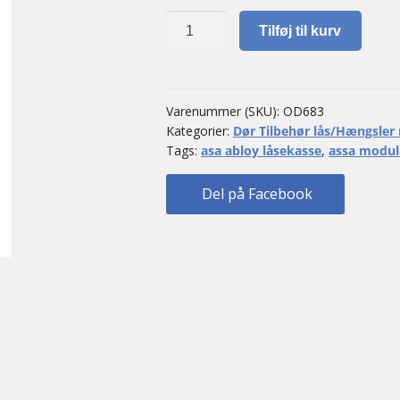
Assa
Tilføj til kurv
Modular
8561
H
antal
Varenummer (SKU):
OD683
Kategorier:
Dør Tilbehør lås/Hængsle
Tags:
asa abloy låsekasse
,
assa modul
Del på Facebook