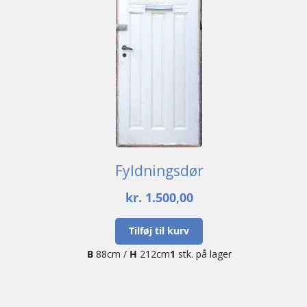
Fyldningsdør
kr.
1.500,00
Tilføj til kurv
B
88cm /
H
212cm
1
stk. på lager