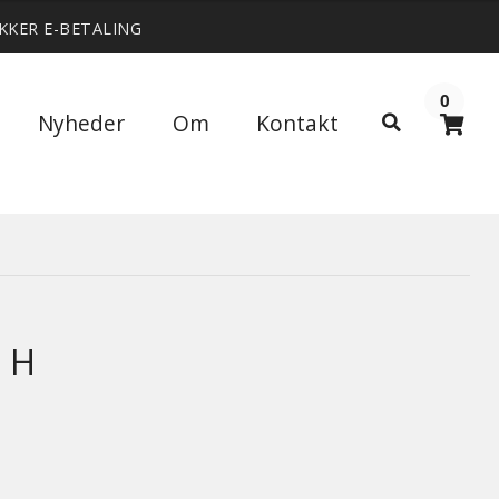
IKKER E-BETALING
0
Søg
Nyheder
Om
Kontakt
Søg
efter:
1 H