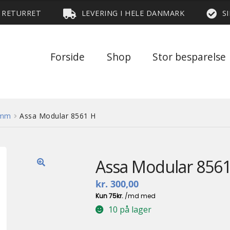
S RETURRET
LEVERING I HELE DANMARK
S
Forside
Shop
Stor besparelse
 mm
Assa Modular 8561 H
Assa Modular 856
🔍
kr.
300,00
10 på lager