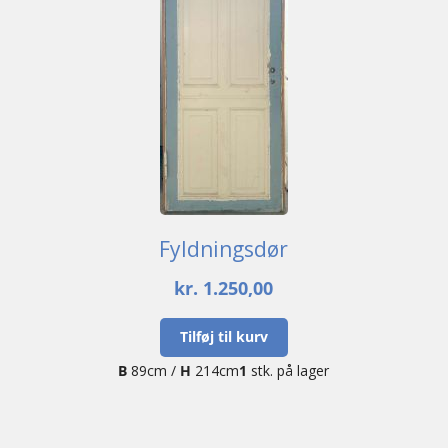
Fyldningsdør
kr.
1.250,00
Tilføj til kurv
B
89cm /
H
214cm
1
stk. på lager