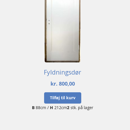
Fyldningsdør
kr.
800,00
Tilføj til kurv
B
88cm /
H
212cm
2
stk. på lager