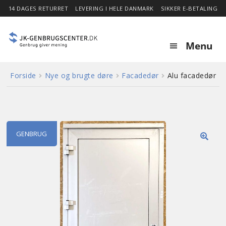
14 DAGES RETURRET
LEVERING I HELE DANMARK
SIKKER E-BETALING
Menu
Forside
Nye og brugte døre
Facadedør
Alu facadedør
Forside
Expa
Shop
child
menu
GENBRUG
Stor besparelse
🔍
Nyheder
Om