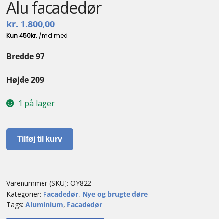
Alu facadedør
kr.
1.800,00
Bredde 97
Højde 209
1 på lager
Alu
Tilføj til kurv
facadedør
antal
Varenummer (SKU):
OY822
Kategorier:
Facadedør
,
Nye og brugte døre
Tags:
Aluminium
,
Facadedør