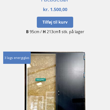
kr.
1.500,00
Tilføj til kurv
B
95cm /
H
213cm
1
stk. på lager
3 lags energiglas