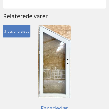
Relaterede varer
3 lags energiglas
Facadedør