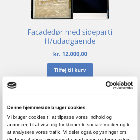
Facadedør med sideparti
H/udadgående
kr.
12.000,00
Tilføj til kurv
B
202cm /
H
244cm
1
stk. på lager
Denne hjemmeside bruger cookies
GENBRUG
Vi bruger cookies til at tilpasse vores indhold og
annoncer, til at vise dig funktioner til sociale medier og til
at analysere vores trafik. Vi deler også oplysninger om
din brug af vores hjemmeside med vores partnere inden