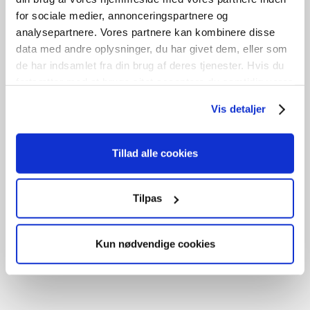
for sociale medier, annonceringspartnere og
analysepartnere. Vores partnere kan kombinere disse
data med andre oplysninger, du har givet dem, eller som
de har indsamlet fra din brug af deres tjenester. Hvis du
fortsætter med at bruge sitet acceptere du samtidig vores
cookies.
Vis detaljer
Tillad alle cookies
Facadedør
kr.
1.250,00
Tilpas
Tilføj til kurv
Kun nødvendige cookies
B
95cm /
H
212cm
1
stk. på lager