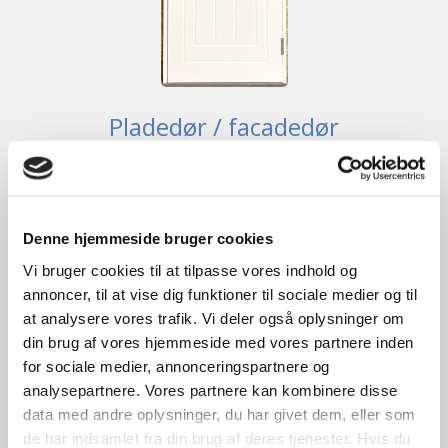
Pladedør / facadedør
kr.
6.200,00
Tilføj til kurv
Denne hjemmeside bruger cookies
B
89cm /
H
208cm
1
stk. på lager
Vi bruger cookies til at tilpasse vores indhold og
annoncer, til at vise dig funktioner til sociale medier og til
at analysere vores trafik. Vi deler også oplysninger om
din brug af vores hjemmeside med vores partnere inden
3 lags energiglas
for sociale medier, annonceringspartnere og
analysepartnere. Vores partnere kan kombinere disse
data med andre oplysninger, du har givet dem, eller som
de har indsamlet fra din brug af deres tjenester. Hvis du