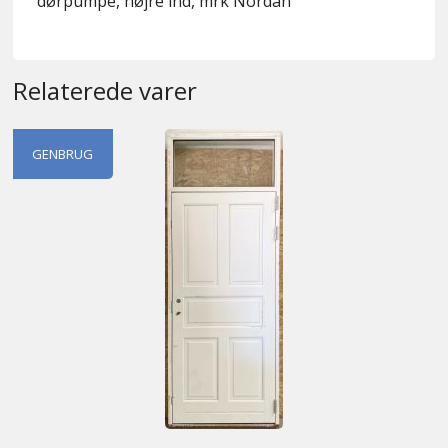
dørpumpe, højre ind, mrk Nordan
Relaterede varer
GENBRUG