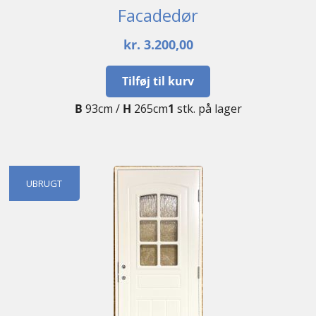
Facadedør
kr.
3.200,00
Tilføj til kurv
B
93cm /
H
265cm
1
stk. på lager
UBRUGT