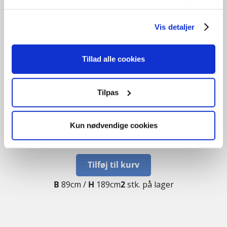
fortsætter med at bruge sitet acceptere du samtidig vores
cookies.
Vis detaljer
Tillad alle cookies
Tilpas
Facadedør – venstre udadgående.
Kun nødvendige cookies
kr.
5.800,00
Tilføj til kurv
B
89cm /
H
189cm
2
stk. på lager