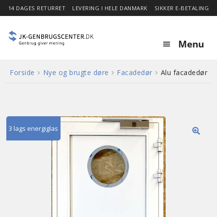
14 DAGES RETURRET
LEVERING I HELE DANMARK
SIKKER E-BETALING
Menu
Forside
Nye og brugte døre
Facadedør
Alu facadedør
Forside
Expa
Shop
child
menu
3 lags energiglas
Stor besparelse
🔍
Nyheder
Om