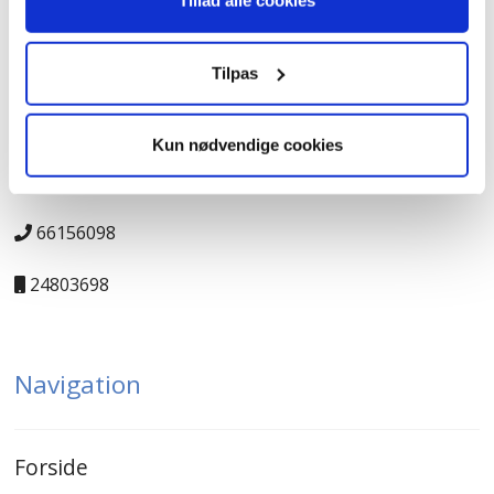
Tillad alle cookies
Kontakt
Tilpas
JK-Genbrugscenter
Kun nødvendige cookies
salg@jk-genbrugscenter.dk
66156098
24803698
Navigation
Forside