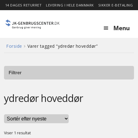
14 DAGES RETURRET
LEVERING I HELE DANMARK
SIKKER E-BETALING
Menu
Forside
Varer tagged “ydredør hoveddør”
Forside
Expa
Shop
child
Filtrer
menu
Stor besparelse
ydredør hoveddør
Nyheder
Om
Viser 1 resultat