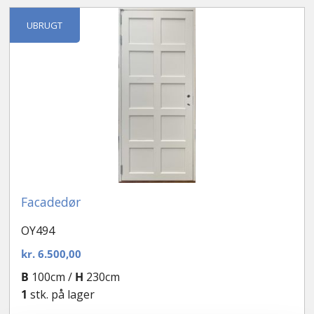
Kontakt
UBRUGT
Facadedør
OY494
kr.
6.500,00
B
100cm /
H
230cm
1
stk. på lager