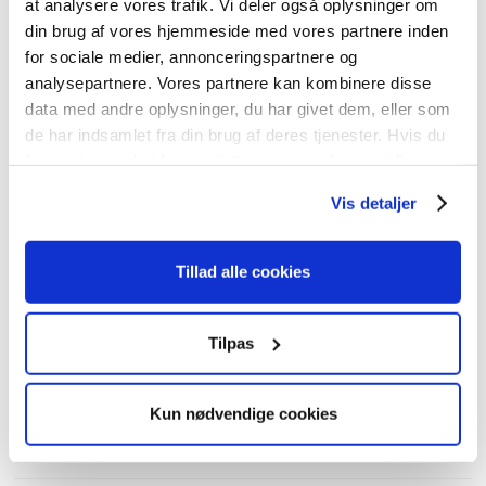
at analysere vores trafik. Vi deler også oplysninger om
din brug af vores hjemmeside med vores partnere inden
for sociale medier, annonceringspartnere og
analysepartnere. Vores partnere kan kombinere disse
Kontakt
data med andre oplysninger, du har givet dem, eller som
de har indsamlet fra din brug af deres tjenester. Hvis du
fortsætter med at bruge sitet acceptere du samtidig vores
JK-Genbrugscenter
cookies.
Vis detaljer
salg@jk-genbrugscenter.dk
Tillad alle cookies
66156098
24803698
Tilpas
Kun nødvendige cookies
Navigation