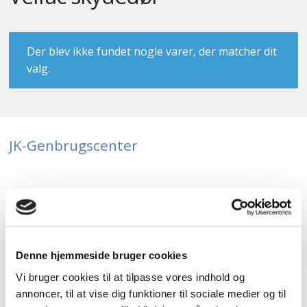
Kontakt
Der blev ikke fundet nogle varer, der matcher dit
valg.
JK-Genbrugscenter
Hos JK-Genbrugscenter handler vi primært med nye og
brugte døre og vinduer, men vi har også andre
byggematerialer. Vi har materialer med charme og
kvalitet til gode priser og noget til enhver smag.
Denne hjemmeside bruger cookies
Vi bruger cookies til at tilpasse vores indhold og
annoncer, til at vise dig funktioner til sociale medier og til