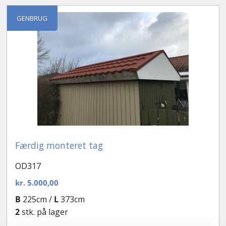
Kontakt
GENBRUG
Færdig monteret tag
OD317
kr.
5.000,00
B
225cm /
L
373cm
2
stk. på lager