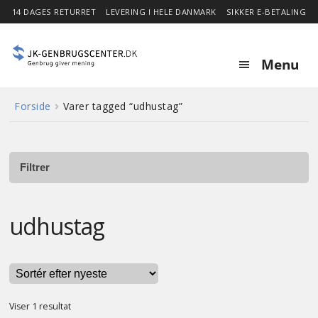
14 DAGES RETURRET
LEVERING I HELE DANMARK
SIKKER E-BETALING
Menu
Forside
Varer tagged “udhustag”
Forside
Expa
Shop
child
Filtrer
menu
Stor besparelse
udhustag
Nyheder
Om
Viser 1 resultat