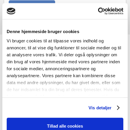
Tilføj til kurv
Denne hjemmeside bruger cookies
Vi bruger cookies til at tilpasse vores indhold og
JK-Genbrugscenter
annoncer, til at vise dig funktioner til sociale medier og til
at analysere vores trafik. Vi deler også oplysninger om
din brug af vores hjemmeside med vores partnere inden
Hos JK-Genbrugscenter handler vi primært med nye og
for sociale medier, annonceringspartnere og
brugte døre og vinduer, men vi har også andre
analysepartnere. Vores partnere kan kombinere disse
byggematerialer. Vi har materialer med charme og
data med andre oplysninger, du har givet dem, eller som
kvalitet til gode priser og noget til enhver smag.
de har indsamlet fra din brug af deres tjenester. Hvis du
fortsætter med at bruge sitet acceptere du samtidig vores
cookies.
Vis detaljer
Tillad alle cookies