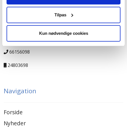
Kontakt
Tilpas
JK-Genbrugscenter
Kun nødvendige cookies
salg@jk-genbrugscenter.dk
66156098
24803698
Navigation
Forside
Nyheder