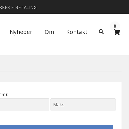
IKKER E-BETALING
0
Søg
Nyheder
Om
Kontakt
Søg
efter:
cm):