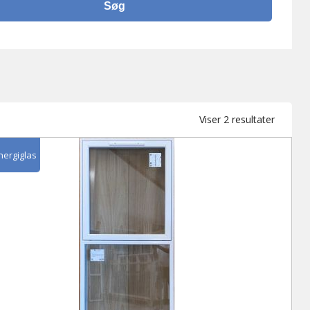
Sortere
Viser 2 resultater
efter
seneste
nergiglas