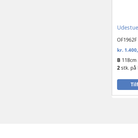
Plast vinduer
Runde og special-vinduer
Udestu
OF1962F
Sidehængt vindue
kr.
1.400
Støbejernsvindue
B
118cm 
2
stk. på
Tophængte vinduer
Til
Vinduesparti