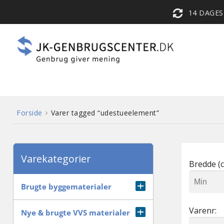
14 DAGE
Forside
Varer tagged “udestueelement”
Varekategorier
Bredde (c
Brugte byggematerialer
Varenr:
Diverse
Nye & brugte VVS materialer