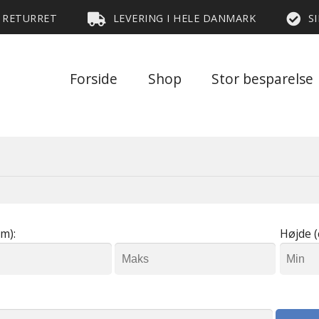
S RETURRET
LEVERING I HELE DANMARK
S
Forside
Shop
Stor besparelse
m):
Højde (