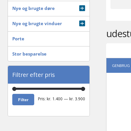
Specielle ting
Radiator
Nye og brugte døre
Tagsten og skiffer
Branddøre
Nye og brugte vinduer
udest
Tømmer og profilbrædder
Dør Tilbehør lås/Hængsler mm
Antik vindue
Porte
Trapper inde & ude
Facadedør
Badeværelsesvindue
Stor besparelse
GENBRUG
Fyldningsdøre med karm
Bondehusvinduer
Filtrer efter pris
Fyldningsdøre uden karm
Dannebrogs vinduer
Indvendigedøre
Dreje kip vinduer
Mindste
Højeste
Pris:
kr. 1.400
—
kr. 3.900
Filter
pris
pris
Sikringsdør
Fastkarmsvindue
Terrassedør
Ovenlysvindue