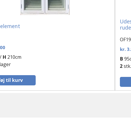
Udes
eelement
rude
OF19
,00
kr.
3.
/
H
210cm
B
95
 lager
2
stk
føj til kurv