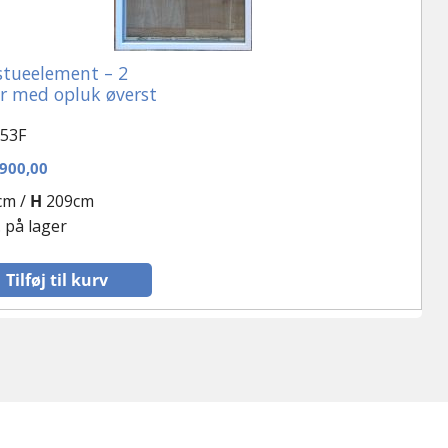
tueelement – 2
r med opluk øverst
53F
900,00
cm /
H
209cm
. på lager
Tilføj til kurv