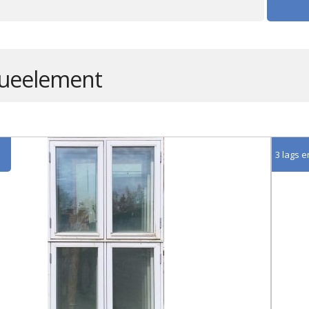
ueelement
3 lags e