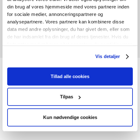
B
68cm /
H
100cm
din brug af vores hjemmeside med vores partnere inden
1
stk. på lager
for sociale medier, annonceringspartnere og
analysepartnere. Vores partnere kan kombinere disse
Tilføj til kurv
data med andre oplysninger, du har givet dem, eller som
de har indsamlet fra din brug af deres tjenester. Hvis du
fortsætter med at bruge sitet acceptere du samtidig vores
cookies.
Vis detaljer
JK-Genbrugscenter
Tillad alle cookies
Hos JK-Genbrugscenter handler vi primært med nye og
Tilpas
brugte døre og vinduer, men vi har også andre
byggematerialer. Vi har materialer med charme og
kvalitet til gode priser og noget til enhver smag.
Kun nødvendige cookies