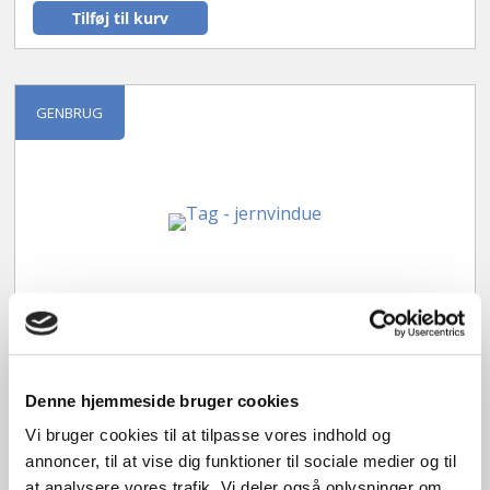
Tilføj til kurv
GENBRUG
Tag – jernvindue
Denne hjemmeside bruger cookies
OF2169
Vi bruger cookies til at tilpasse vores indhold og
annoncer, til at vise dig funktioner til sociale medier og til
kr.
2.400,00
at analysere vores trafik. Vi deler også oplysninger om