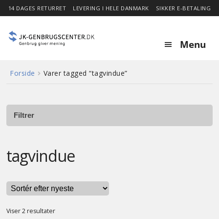
14 DAGES RETURRET
LEVERING I HELE DANMARK
SIKKER E-BETALING
Menu
Forside
Varer tagged “tagvindue”
Forside
Expa
Shop
child
Filtrer
menu
Stor besparelse
tagvindue
Nyheder
Om
Sorteret
Viser 2 resultater