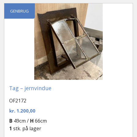
efter
seneste
Kontakt
GENBRUG
Tag – jernvindue
OF2172
kr.
1.200,00
B
49cm /
H
66cm
1
stk. på lager