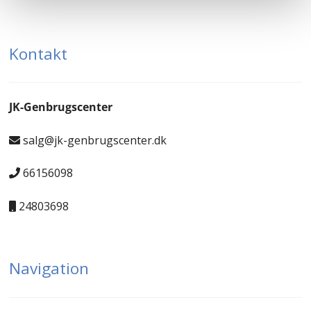
Kontakt
JK-Genbrugscenter
salg@jk-genbrugscenter.dk
66156098
24803698
Navigation