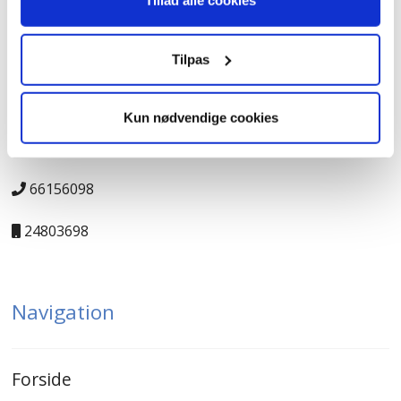
Tillad alle cookies
Kontakt
Tilpas
JK-Genbrugscenter
Kun nødvendige cookies
salg@jk-genbrugscenter.dk
66156098
24803698
Navigation
Forside