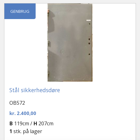
Kontakt
GENBRUG
Stål sikkerhedsdøre
OB572
kr.
2.400,00
B
119cm /
H
207cm
1
stk. på lager