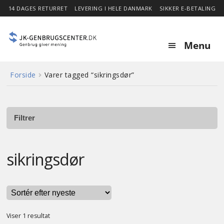
14 DAGES RETURRET
LEVERING I HELE DANMARK
SIKKER E-BETALING
Menu
Forside
Varer tagged “sikringsdør”
Forside
Expa
Shop
child
Filtrer
menu
Stor besparelse
sikringsdør
Nyheder
Om
Viser 1 resultat