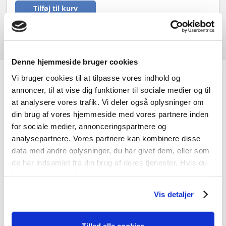
Tilføj til kurv
Denne hjemmeside bruger cookies
Vi bruger cookies til at tilpasse vores indhold og
JK-Genbrugscenter
annoncer, til at vise dig funktioner til sociale medier og til
at analysere vores trafik. Vi deler også oplysninger om
din brug af vores hjemmeside med vores partnere inden
Hos JK-Genbrugscenter handler vi primært med nye og
for sociale medier, annonceringspartnere og
brugte døre og vinduer, men vi har også andre
analysepartnere. Vores partnere kan kombinere disse
byggematerialer. Vi har materialer med charme og
data med andre oplysninger, du har givet dem, eller som
kvalitet til gode priser og noget til enhver smag.
de har indsamlet fra din brug af deres tjenester. Hvis du
fortsætter med at bruge sitet acceptere du samtidig vores
cookies.
Vis detaljer