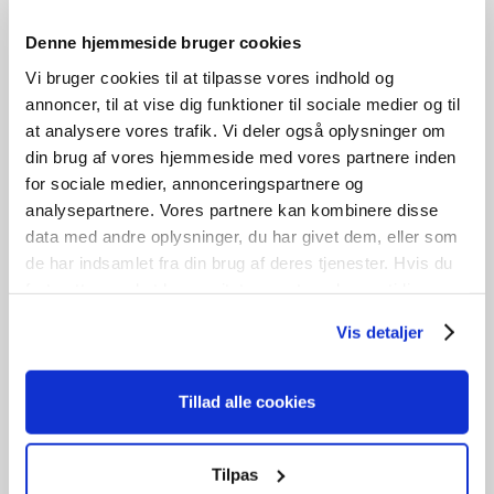
OF2729E
Denne hjemmeside bruger cookies
kr.
900,00
Vi bruger cookies til at tilpasse vores indhold og
B
149cm /
H
99cm
annoncer, til at vise dig funktioner til sociale medier og til
1
stk. på lager
at analysere vores trafik. Vi deler også oplysninger om
din brug af vores hjemmeside med vores partnere inden
Tilføj til kurv
for sociale medier, annonceringspartnere og
analysepartnere. Vores partnere kan kombinere disse
data med andre oplysninger, du har givet dem, eller som
3 lags energiglas
de har indsamlet fra din brug af deres tjenester. Hvis du
fortsætter med at bruge sitet acceptere du samtidig vores
cookies.
Vis detaljer
Tillad alle cookies
Tilpas