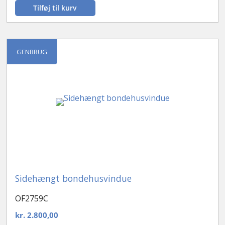
Tilføj til kurv
GENBRUG
Sidehængt bondehusvindue
OF2759C
kr.
2.800,00