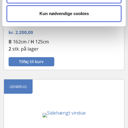
Sidehængt vindue
Kun nødvendige cookies
OF2727D
kr.
2.200,00
B
162cm /
H
125cm
2
stk. på lager
Tilføj til kurv
GENBRUG