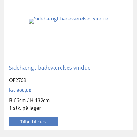
Sidehængt badeværelses vindue
OF2769
kr.
900,00
B
66cm /
H
132cm
1
stk. på lager
Tilføj til kurv