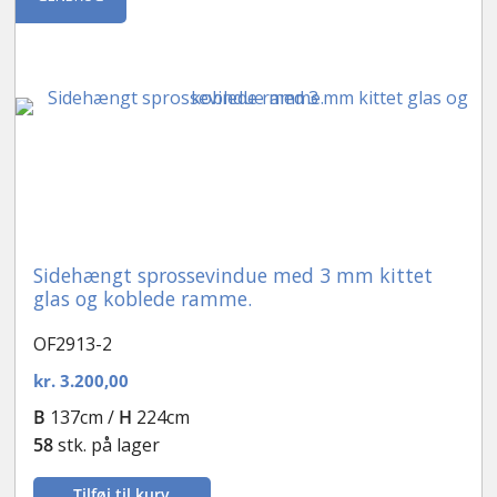
Sidehængt sprossevindue med 3 mm kittet
glas og koblede ramme.
OF2913-2
kr.
3.200,00
B
137cm /
H
224cm
58
stk. på lager
Tilføj til kurv