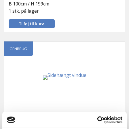
B
100cm /
H
199cm
1
stk. på lager
Tilføj til kurv
GENBRUG
Sidehængt vindue