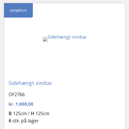
GENBRUG
Sidehængt vindue
OF2766
kr.
1.800,00
B
125cm /
H
125cm
6
stk. på lager