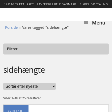
14 DAGES RETURRET
LEVERING I HELE DANMARK
SIKKER E-BETALING
Menu
Forside
Varer tagged “sidehængte”
Forside
Expa
Shop
child
Filtrer
menu
Stor besparelse
sidehængte
Nyheder
Om
Sorteret
Viser 1–18 af 25 resultater
efter
seneste
Kontakt
GENBRUG