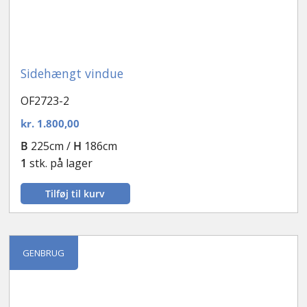
Sidehængt vindue
OF2723-2
kr.
1.800,00
B
225cm /
H
186cm
1
stk. på lager
Tilføj til kurv
GENBRUG