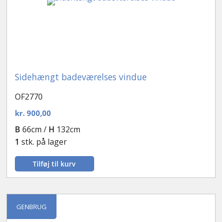
Sidehængt badeværelses vindue
OF2770
kr.
900,00
B
66cm /
H
132cm
1
stk. på lager
Tilføj til kurv
GENBRUG