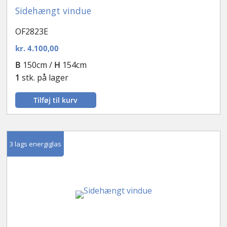
Sidehængt vindue
OF2823E
kr.
4.100,00
B
150cm /
H
154cm
1
stk. på lager
Tilføj til kurv
3 lags energiglas