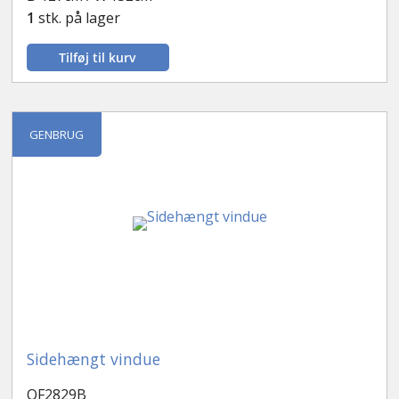
1
stk. på lager
Tilføj til kurv
GENBRUG
Sidehængt vindue
OF2829B