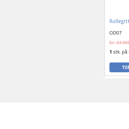
Plast vinduer
Rullegi
Runde og special-vinduer
OD07
Sidehængt vindue
kr.
24.00
1
stk. på
Støbejernsvindue
Tophængte vinduer
Til
Vinduesparti