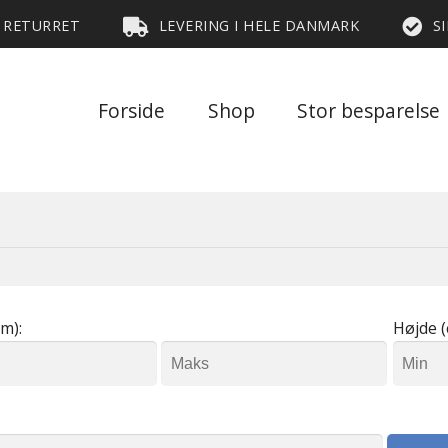
S RETURRET
LEVERING I HELE DANMARK
S
Forside
Shop
Stor besparelse
m):
Højde (