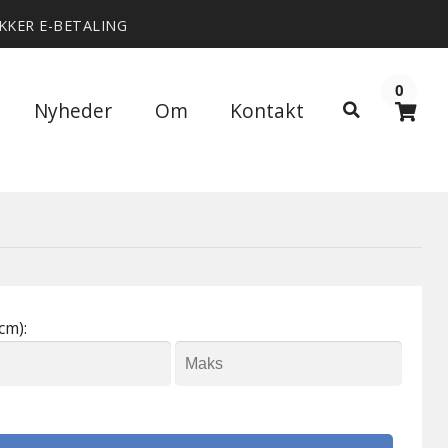
IKKER E-BETALING
0
Søg
Nyheder
Om
Kontakt
Søg
efter:
cm):