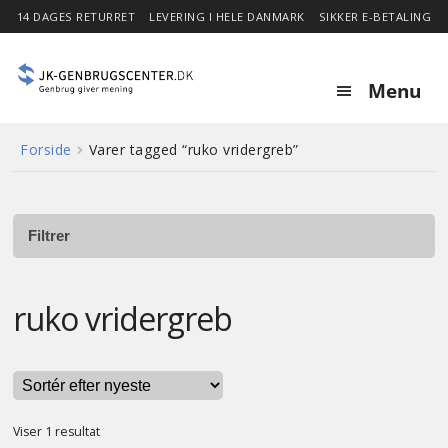
14 DAGES RETURRET
LEVERING I HELE DANMARK
SIKKER E-BETALING
Menu
Forside
Varer tagged “ruko vridergreb”
Forside
Expa
Shop
child
Filtrer
menu
Stor besparelse
ruko vridergreb
Nyheder
Om
Viser 1 resultat