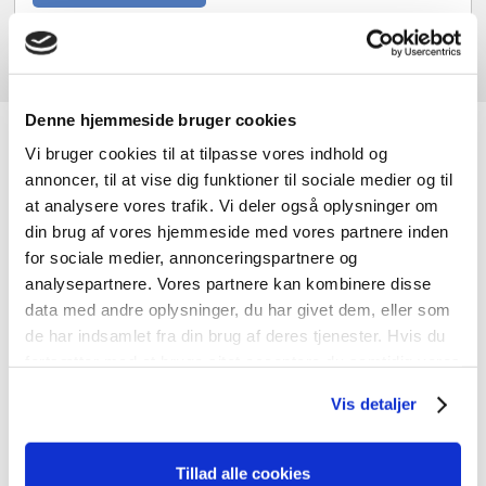
Denne hjemmeside bruger cookies
JK-Genbrugscenter
Vi bruger cookies til at tilpasse vores indhold og
annoncer, til at vise dig funktioner til sociale medier og til
at analysere vores trafik. Vi deler også oplysninger om
Hos JK-Genbrugscenter handler vi primært med nye og
din brug af vores hjemmeside med vores partnere inden
brugte døre og vinduer, men vi har også andre
for sociale medier, annonceringspartnere og
byggematerialer. Vi har materialer med charme og
analysepartnere. Vores partnere kan kombinere disse
kvalitet til gode priser og noget til enhver smag.
data med andre oplysninger, du har givet dem, eller som
de har indsamlet fra din brug af deres tjenester. Hvis du
fortsætter med at bruge sitet acceptere du samtidig vores
cookies.
Vis detaljer
Tillad alle cookies