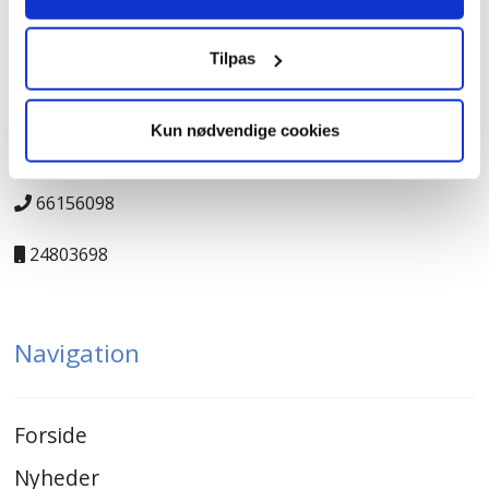
Kontakt
Tilpas
JK-Genbrugscenter
Kun nødvendige cookies
salg@jk-genbrugscenter.dk
66156098
24803698
Navigation
Forside
Nyheder