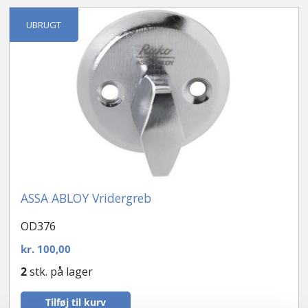
Kontakt
UBRUGT
ASSA ABLOY Vridergreb
OD376
kr.
100,00
2
stk. på lager
Tilføj til kurv