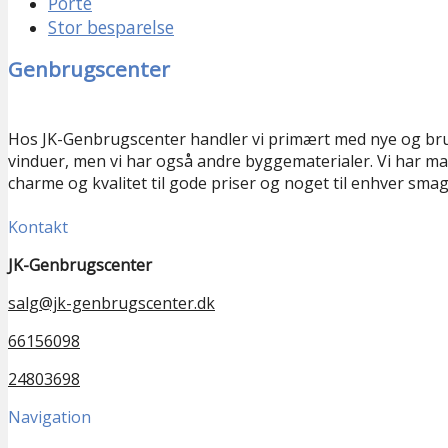
Porte
Stor besparelse
Genbrugscenter
Hos JK-Genbrugscenter handler vi primært med nye og br
vinduer, men vi har også andre byggematerialer. Vi har ma
charme og kvalitet til gode priser og noget til enhver smag
Kontakt
JK-Genbrugscenter
salg@jk-genbrugscenter.dk
66156098
24803698
Navigation