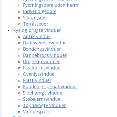
Fyldningsdøre uden karm
Indvendigedøre
Sikringsdør
Terrassedør
Nye og brugte vinduer
Antik vindue
Badeværelsesvindue
Bondehusvinduer
Dannebrogs vinduer
Dreje kip vinduer
Fastkarmsvindue
Ovenlysvindue
Plast vinduer
Runde og special-vinduer
Sidehængt vindue
Støbejernsvindue
Tophængte vinduer
Vinduesparti