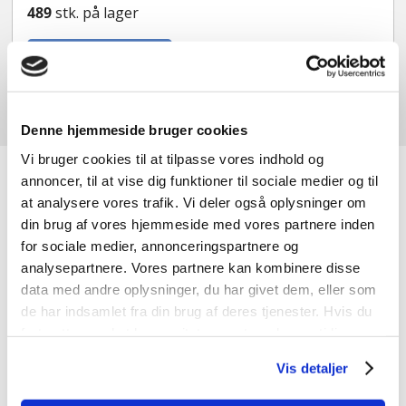
489
stk. på lager
Tilføj til kurv
Denne hjemmeside bruger cookies
Vi bruger cookies til at tilpasse vores indhold og
JK-Genbrugscenter
annoncer, til at vise dig funktioner til sociale medier og til
at analysere vores trafik. Vi deler også oplysninger om
din brug af vores hjemmeside med vores partnere inden
for sociale medier, annonceringspartnere og
Hos JK-Genbrugscenter handler vi primært med nye og
analysepartnere. Vores partnere kan kombinere disse
brugte døre og vinduer, men vi har også andre
data med andre oplysninger, du har givet dem, eller som
byggematerialer. Vi har materialer med charme og
de har indsamlet fra din brug af deres tjenester. Hvis du
kvalitet til gode priser og noget til enhver smag.
fortsætter med at bruge sitet acceptere du samtidig vores
cookies.
Vis detaljer