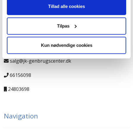
Tillad alle cookies
Kontakt
Tilpas
Kun nødvendige cookies
JK-Genbrugscenter
salg@jk-genbrugscenter.dk
66156098
24803698
Navigation