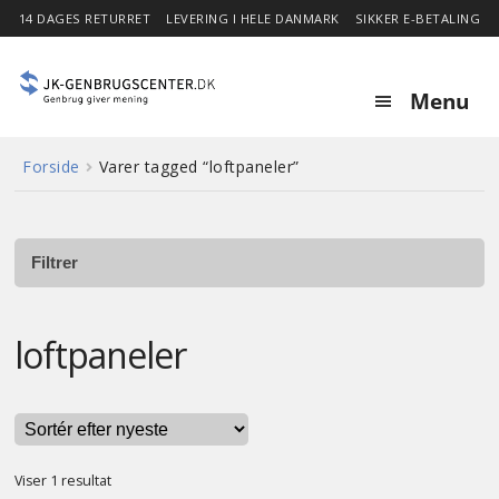
14 DAGES RETURRET
LEVERING I HELE DANMARK
SIKKER E-BETALING
Menu
Forside
Varer tagged “loftpaneler”
Forside
Expa
Shop
child
Filtrer
menu
Stor besparelse
loftpaneler
Nyheder
Om
Viser 1 resultat