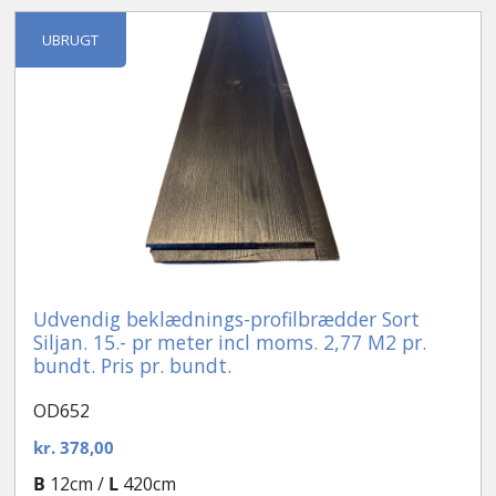
Kontakt
UBRUGT
Udvendig beklædnings-profilbrædder Sort
Siljan. 15.- pr meter incl moms. 2,77 M2 pr.
bundt. Pris pr. bundt.
OD652
kr.
378,00
B
12cm /
L
420cm