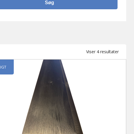
Sortere
Viser 4 resultater
efter
seneste
UGT