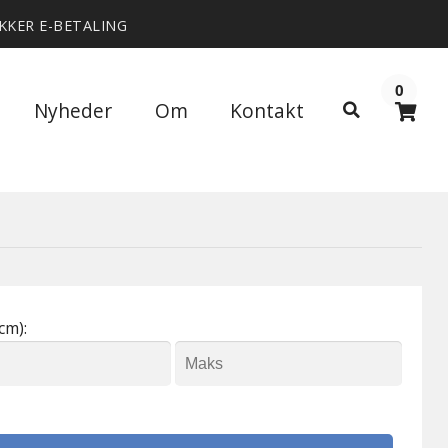
IKKER E-BETALING
0
Søg
Nyheder
Om
Kontakt
Søg
efter:
cm):