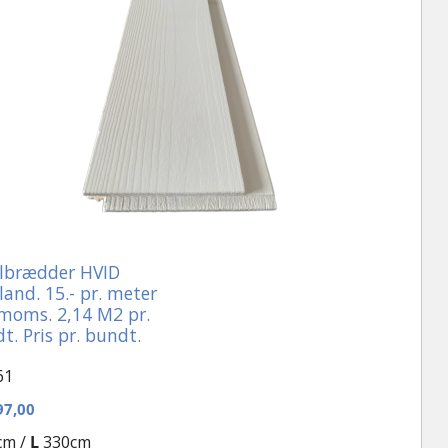
ilbrædder HVID
land. 15.- pr. meter
 moms. 2,14 M2 pr.
t. Pris pr. bundt.
61
7,00
cm /
L
330cm