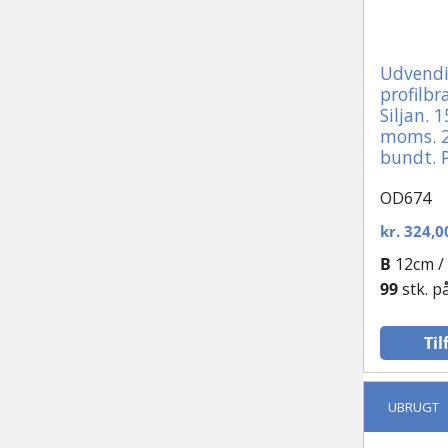
Plast vinduer
Udvendi
Runde og special-vinduer
profilbr
Siljan. 1
Sidehængt vindue
moms. 2
bundt. P
Støbejernsvindue
OD674
Tophængte vinduer
kr.
324,0
B
12cm /
Vinduesparti
99
stk. p
Til
UBRUGT