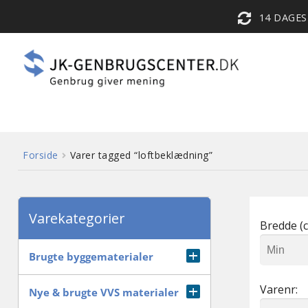
14 DAGE
Forside
Varer tagged “loftbeklædning”
Varekategorier
Bredde (c
Brugte byggematerialer
Varenr:
Diverse
Nye & brugte VVS materialer