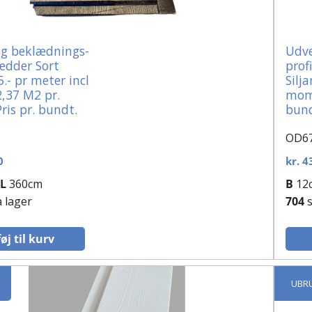
g beklædnings-
Udve
ædder Sort
prof
5.- pr meter incl
Silja
,37 M2 pr.
moms
ris pr. bundt.
bund
OD6
0
kr.
43
L
360cm
B
12
å lager
704
s
føj til kurv
UBR