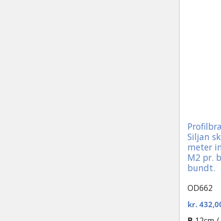
Profilb
Siljan s
meter i
M2 pr. b
bundt.
OD662
kr.
432,0
B
12cm /