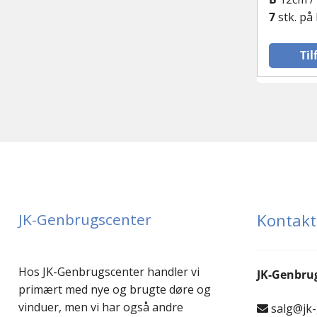
7
stk. på
Til
JK-Genbrugscenter
Kontakt
Hos JK-Genbrugscenter handler vi
JK-Genbru
primært med nye og brugte døre og
vinduer, men vi har også andre
salg@jk