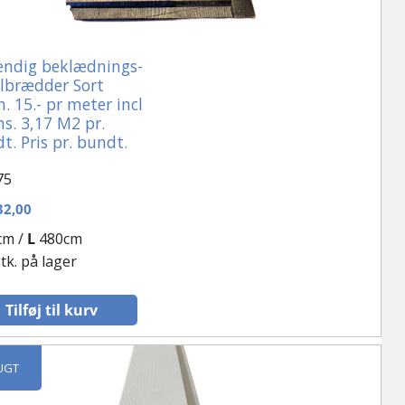
ndig beklædnings-
ilbrædder Sort
n. 15.- pr meter incl
. 3,17 M2 pr.
t. Pris pr. bundt.
75
2,00
cm /
L
480cm
tk. på lager
Tilføj til kurv
UGT