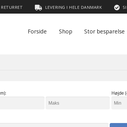
S RETURRET
LEVERING I HELE DANMARK
S
Forside
Shop
Stor besparelse
m):
Højde (