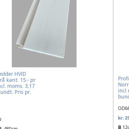
rædder HVID
Prof
krå kant. 15.- pr
Norr
ncl. moms. 3,17
incl
undt. Pris pr.
bund
OD6
kr.
29
0
B
12
L
480cm