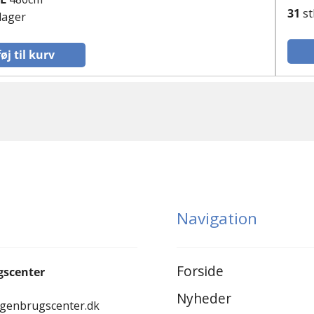
31
st
 lager
føj til kurv
Navigation
Forside
gscenter
Nyheder
-genbrugscenter.dk