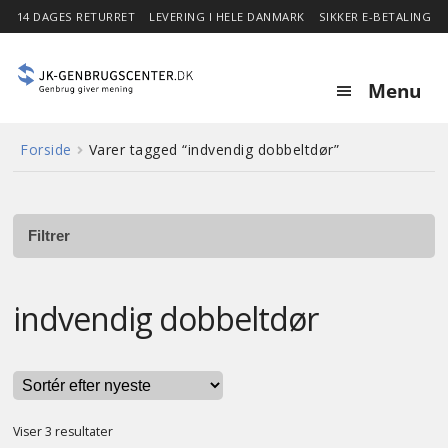
14 DAGES RETURRET
LEVERING I HELE DANMARK
SIKKER E-BETALING
Menu
Forside
Varer tagged “indvendig dobbeltdør”
Forside
Expa
Shop
child
Filtrer
menu
Stor besparelse
indvendig dobbeltdør
Nyheder
Om
Sorteret
Viser 3 resultater