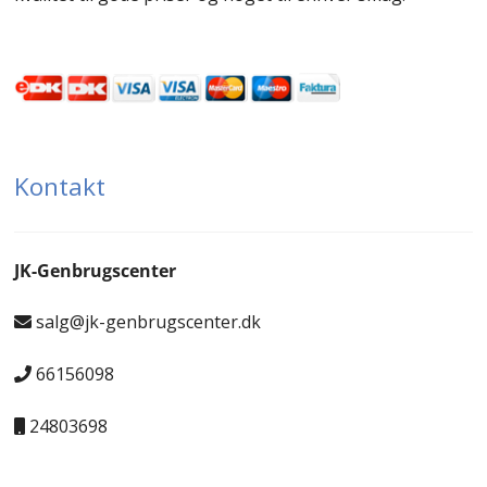
Kontakt
JK-Genbrugscenter
salg@jk-genbrugscenter.dk
66156098
24803698