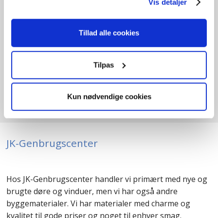
Vis detaljer
OI904
kr.
2.700,00
Tillad alle cookies
B
135cm /
H
206cm
1
stk. på lager
Tilpas
Tilføj til kurv
Kun nødvendige cookies
JK-Genbrugscenter
Hos JK-Genbrugscenter handler vi primært med nye og
brugte døre og vinduer, men vi har også andre
byggematerialer. Vi har materialer med charme og
kvalitet til gode priser og noget til enhver smag.