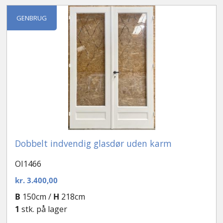
efter
seneste
Kontakt
GENBRUG
Dobbelt indvendig glasdør uden karm
OI1466
kr.
3.400,00
B
150cm /
H
218cm
1
stk. på lager