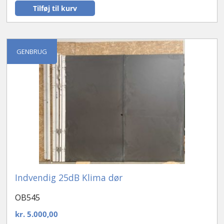
Tilføj til kurv
GENBRUG
Indvendig 25dB Klima dør
OB545
kr.
5.000,00