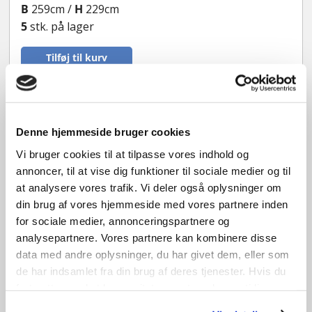
B
259cm /
H
229cm
5
stk. på lager
Tilføj til kurv
GENBRUG
Denne hjemmeside bruger cookies
Vi bruger cookies til at tilpasse vores indhold og
annoncer, til at vise dig funktioner til sociale medier og til
at analysere vores trafik. Vi deler også oplysninger om
din brug af vores hjemmeside med vores partnere inden
for sociale medier, annonceringspartnere og
analysepartnere. Vores partnere kan kombinere disse
data med andre oplysninger, du har givet dem, eller som
de har indsamlet fra din brug af deres tjenester. Hvis du
fortsætter med at bruge sitet acceptere du samtidig vores
Dobbelt Indvendig dør – uden karm
cookies.