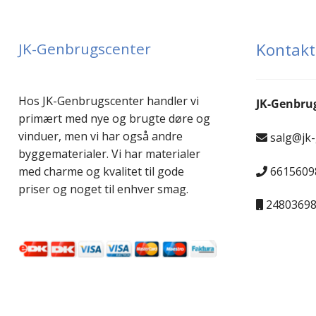
Plast vinduer
JK-Genbrugscenter
Kontakt
Runde og special-vinduer
Sidehængt vindue
Hos JK-Genbrugscenter handler vi
JK-Genbru
primært med nye og brugte døre og
Støbejernsvindue
vinduer, men vi har også andre
salg@jk
byggematerialer. Vi har materialer
Tophængte vinduer
6615609
med charme og kvalitet til gode
priser og noget til enhver smag.
Vinduesparti
2480369