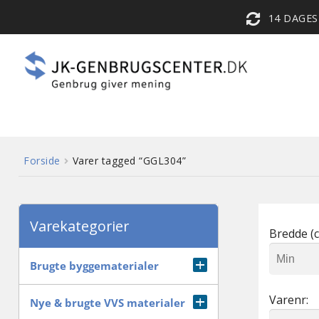
14 DAGE
Forside
Varer tagged “GGL304”
Varekategorier
Bredde (c
Brugte byggematerialer
Varenr:
Diverse
Nye & brugte VVS materialer