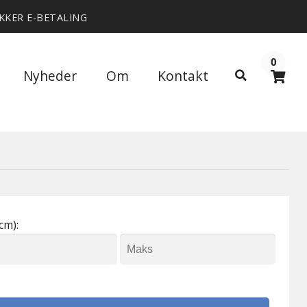
IKKER E-BETALING
0
Søg
Nyheder
Om
Kontakt
Søg
efter:
cm):