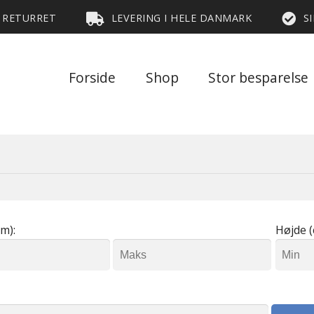
S RETURRET
LEVERING I HELE DANMARK
S
Forside
Shop
Stor besparelse
m):
Højde (