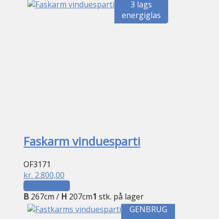
3 lags
energiglas
Faskarm vinduesparti
OF3171
kr.
2.800,00
Tilføj til kurv
B
267cm /
H
207cm
1
stk. på lager
GENBRUG