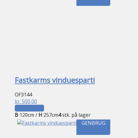
Fastkarms vinduesparti
OF3144
kr.
500,00
Tilføj til kurv
B
120cm /
H
257cm
4
stk. på lager
GENBRUG