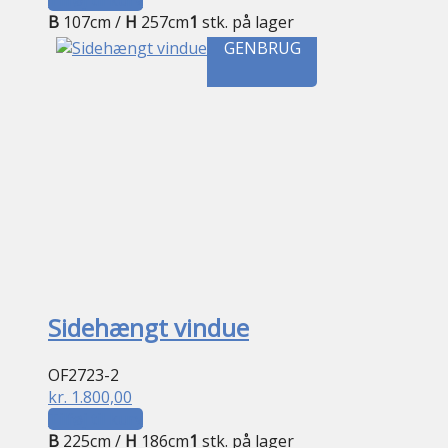
Tilføj til kurv
B
107cm /
H
257cm
1
stk. på lager
GENBRUG
Sidehængt vindue
OF2723-2
kr.
1.800,00
Tilføj til kurv
B
225cm /
H
186cm
1
stk. på lager