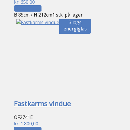
kr.
650,00
Tilføj til kurv
B
85cm /
H
212cm
1
stk. på lager
3 lags
energiglas
Fastkarms vindue
OF2741E
kr.
1.800,00