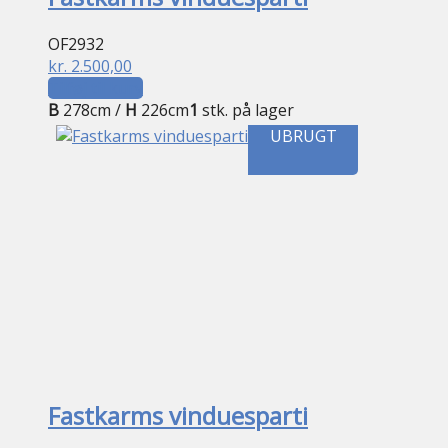
OF2932
kr.
2.500,00
Tilføj til kurv
B
278cm /
H
226cm
1
stk. på lager
UBRUGT
Fastkarms vinduesparti