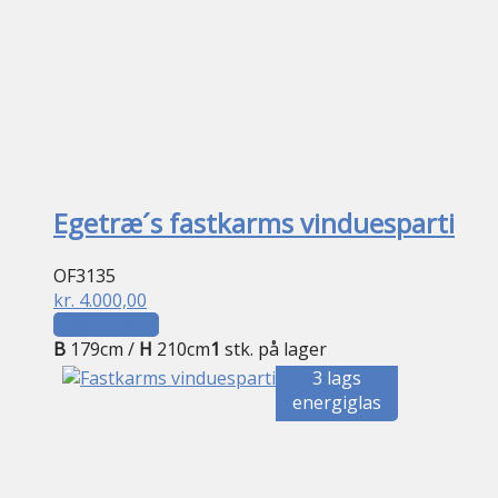
Egetræ´s fastkarms vinduesparti
OF3135
kr.
4.000,00
Tilføj til kurv
B
179cm /
H
210cm
1
stk. på lager
3 lags
energiglas