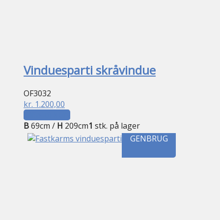
Vinduesparti skråvindue
OF3032
kr.
1.200,00
Tilføj til kurv
B
69cm /
H
209cm
1
stk. på lager
GENBRUG