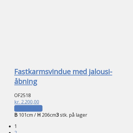
Fastkarmsvindue med jalousi-
åbning
OF2518
kr.
2.200,00
Tilføj til kurv
B
101cm /
H
206cm
3
stk. på lager
1
2