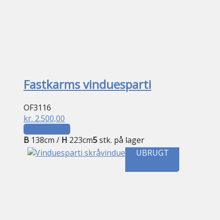
Fastkarms vinduesparti
OF3116
kr.
2.500,00
Tilføj til kurv
B
138cm /
H
223cm
5
stk. på lager
UBRUGT