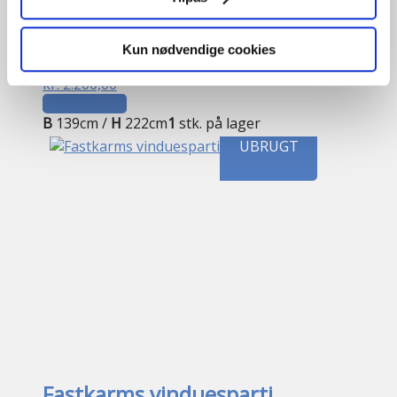
Fastkarmsvindue
Kun nødvendige cookies
OF2963
kr.
2.200,00
Tilføj til kurv
B
139cm /
H
222cm
1
stk. på lager
UBRUGT
Fastkarms vinduesparti