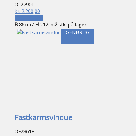
OF2790F
kr.
2.200,00
Tilføj til kurv
B
86cm /
H
212cm
2
stk. på lager
GENBRUG
Fastkarmsvindue
OF2861F