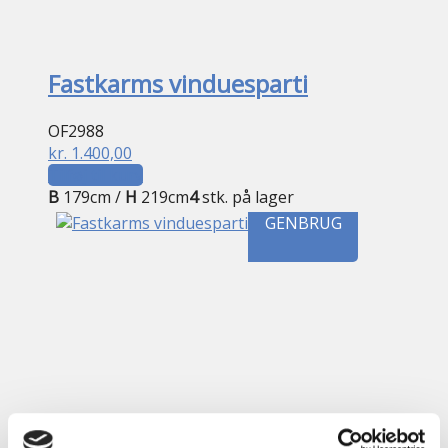
Fastkarms vinduesparti
OF2988
kr.
1.400,00
Tilføj til kurv
B
179cm /
H
219cm
4
stk. på lager
GENBRUG