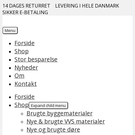
14 DAGES RETURRET
LEVERING I HELE DANMARK
SIKKER E-BETALING
Menu
Forside
Shop
Stor besparelse
Nyheder
Om
Kontakt
Forside
Shop
Expand child menu
Brugte byggematerialer
Nye & brugte VVS materialer
Nye og brugte døre