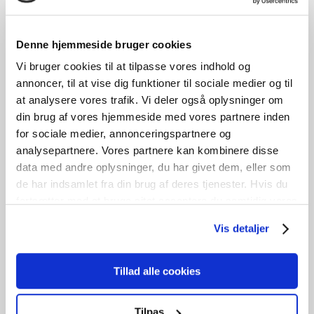
Fastkarms vinduesparti
Denne hjemmeside bruger cookies
Vi bruger cookies til at tilpasse vores indhold og
OF2987
annoncer, til at vise dig funktioner til sociale medier og til
kr.
1.400,00
at analysere vores trafik. Vi deler også oplysninger om
Tilføj til kurv
B
179cm /
H
219cm
4
stk. på lager
din brug af vores hjemmeside med vores partnere inden
for sociale medier, annonceringspartnere og
3 lags
energiglas
analysepartnere. Vores partnere kan kombinere disse
data med andre oplysninger, du har givet dem, eller som
de har indsamlet fra din brug af deres tjenester. Hvis du
fortsætter med at bruge sitet acceptere du samtidig vores
cookies.
Vis detaljer
Tillad alle cookies
Tilpas