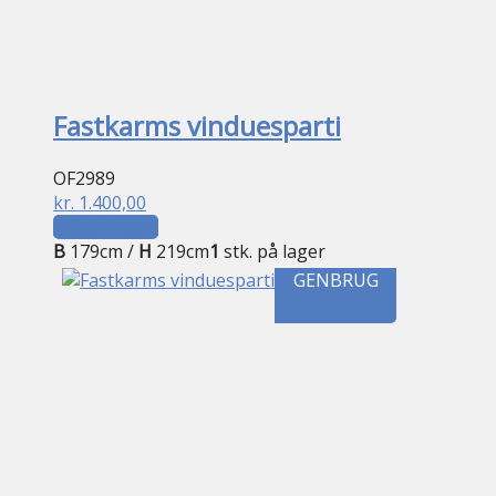
Fastkarms vinduesparti
OF2989
kr.
1.400,00
Tilføj til kurv
B
179cm /
H
219cm
1
stk. på lager
GENBRUG