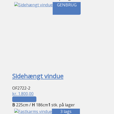
GENBRUG
Sidehængt vindue
OF2722-2
kr.
1.800,00
Tilføj til kurv
B
225cm /
H
186cm
1
stk. på lager
3 lags