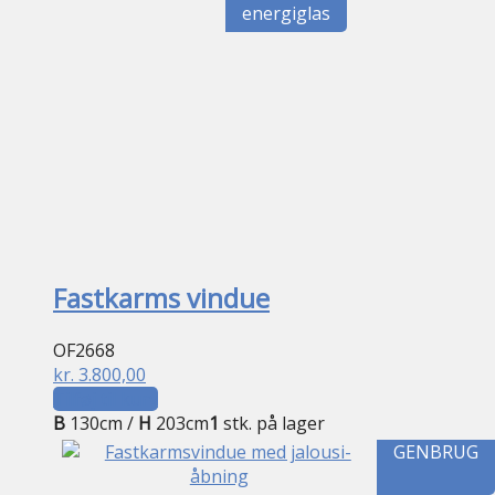
energiglas
Fastkarms vindue
OF2668
kr.
3.800,00
Tilføj til kurv
B
130cm /
H
203cm
1
stk. på lager
GENBRUG