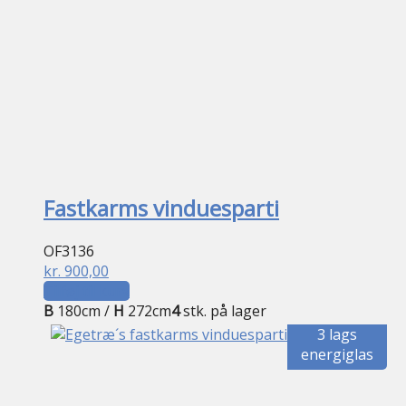
Fastkarms vinduesparti
OF3136
kr.
900,00
Tilføj til kurv
B
180cm /
H
272cm
4
stk. på lager
3 lags
energiglas