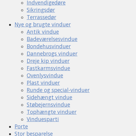
Indvendigedøre
Sikringsdør
Terrassedør
Nye og brugte vinduer
Antik vindue
Badeværelsesvindue
Bondehusvinduer
Dannebrogs vinduer
Dreje kip vinduer
Fastkarmsvindue
Ovenlysvindue
Plast vinduer
Runde og special-vinduer
Sidehængt vindue
Støbejernsvindue
Tophængte vinduer
Vinduesparti
Porte
Stor besparelse