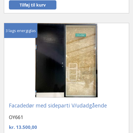
Tilføj til kurv
3 lags energiglas
Facadedør med sideparti V/udadgående
OY661
kr.
13.500,00