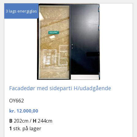
efter
seneste
Kontakt
3 lags energiglas
Facadedør med sideparti H/udadgående
OY662
kr.
12.000,00
B
202cm /
H
244cm
1
stk. på lager