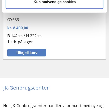
Kun nødvendige cookies
Facadedør med sideparti
OY653
kr.
8.400,00
B
142cm /
H
222cm
1
stk. på lager
Tilføj til kurv
JK-Genbrugscenter
Hos JK-Genbrugscenter handler vi primært med nye og