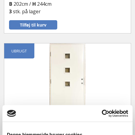
B
202cm /
H
244cm
3
stk. på lager
Tilføj til kurv
UBRUGT
Facadedør/Pladedør
Denne hjemmeside bruger cookies