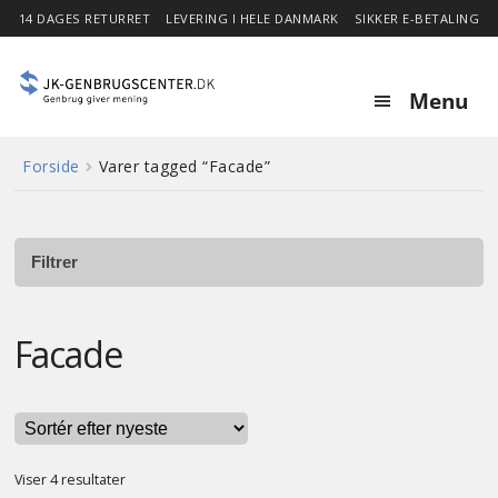
14 DAGES RETURRET
LEVERING I HELE DANMARK
SIKKER E-BETALING
Menu
Forside
Varer tagged “Facade”
Forside
Expa
Shop
child
Filtrer
menu
Stor besparelse
Facade
Nyheder
Om
Sorteret
Viser 4 resultater