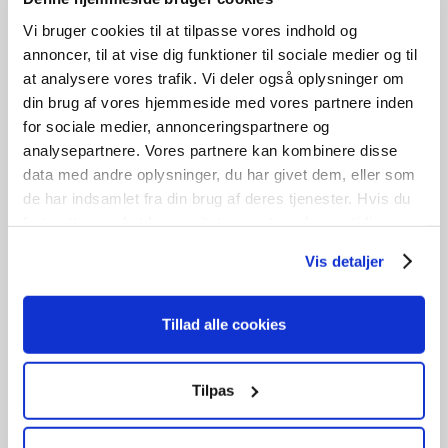
OY657
Vi bruger cookies til at tilpasse vores indhold og
kr.
8.500,00
annoncer, til at vise dig funktioner til sociale medier og til
B
99cm /
H
209cm
at analysere vores trafik. Vi deler også oplysninger om
din brug af vores hjemmeside med vores partnere inden
1
stk. på lager
for sociale medier, annonceringspartnere og
Tilføj til kurv
analysepartnere. Vores partnere kan kombinere disse
data med andre oplysninger, du har givet dem, eller som
de har indsamlet fra din brug af deres tjenester. Hvis du
fortsætter med at bruge sitet acceptere du samtidig vores
3 lags energiglas
cookies.
Vis detaljer
Tillad alle cookies
Tilpas