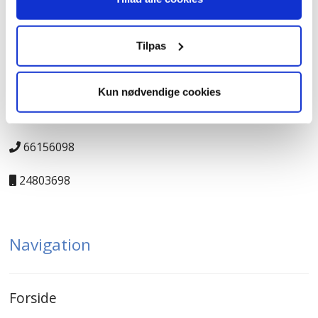
Kontakt
Tilpas
JK-Genbrugscenter
Kun nødvendige cookies
salg@jk-genbrugscenter.dk
66156098
24803698
Navigation
Forside