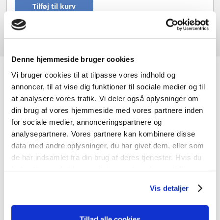
Tilføj til kurv
Denne hjemmeside bruger cookies
JK-Genbrugscenter
Vi bruger cookies til at tilpasse vores indhold og
annoncer, til at vise dig funktioner til sociale medier og til
at analysere vores trafik. Vi deler også oplysninger om
din brug af vores hjemmeside med vores partnere inden
Hos JK-Genbrugscenter handler vi primært med nye og
for sociale medier, annonceringspartnere og
brugte døre og vinduer, men vi har også andre
analysepartnere. Vores partnere kan kombinere disse
byggematerialer. Vi har materialer med charme og
data med andre oplysninger, du har givet dem, eller som
kvalitet til gode priser og noget til enhver smag.
de har indsamlet fra din brug af deres tjenester. Hvis du
fortsætter med at bruge sitet acceptere du samtidig vores
cookies.
Vis detaljer
Tillad alle cookies