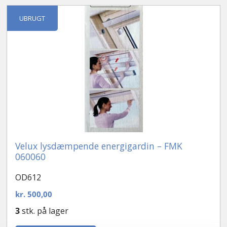
Kontakt
UBRUGT
Velux lysdæmpende energigardin – FMK
060060
OD612
kr.
500,00
3
stk. på lager