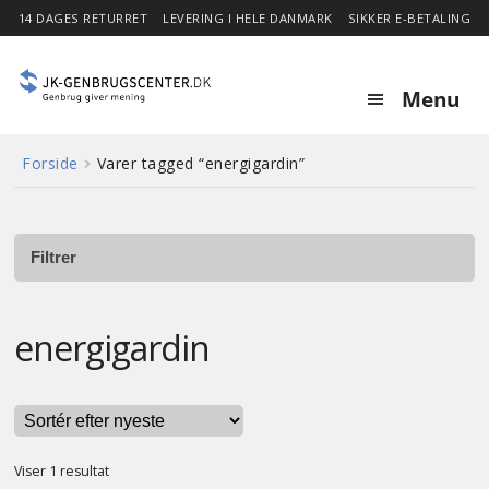
14 DAGES RETURRET
LEVERING I HELE DANMARK
SIKKER E-BETALING
Menu
Forside
Varer tagged “energigardin”
Forside
Expa
Shop
child
Filtrer
menu
Stor besparelse
energigardin
Nyheder
Om
Viser 1 resultat