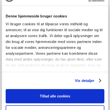
Ege planke
Denne hjemmeside bruger cookies
OD414
Vi bruger cookies til at tilpasse vores indhold og
kr.
750,00
annoncer, til at vise dig funktioner til sociale medier og til
B
21-30cm /
H
5cm /
L
199cm
at analysere vores trafik. Vi deler også oplysninger om
din brug af vores hjemmeside med vores partnere inden
0
stk. på lager
for sociale medier, annonceringspartnere og
Læs mere
analysepartnere. Vores partnere kan kombinere disse
data med andre oplysninger, du har givet dem, eller som
de har indsamlet fra din brug af deres tjenester. Hvis du
fortsætter med at bruge sitet acceptere du samtidig vores
GENBRUG
cookies.
Vis detaljer
Tillad alle cookies