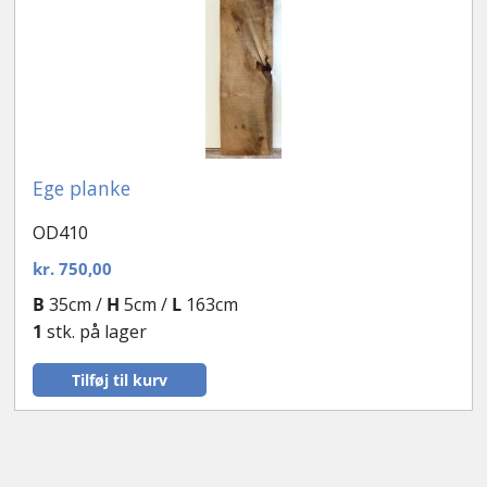
Ege planke
OD410
kr.
750,00
B
35cm /
H
5cm /
L
163cm
1
stk. på lager
Tilføj til kurv