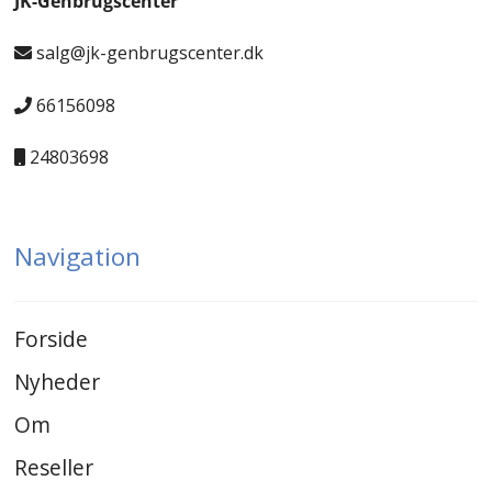
JK-Genbrugscenter
salg@jk-genbrugscenter.dk
66156098
24803698
Navigation
Forside
Nyheder
Om
Reseller