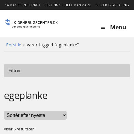
14 DAGES RETURRET
LEVERING I HELE DANMARK
SIKKER E-BETALING
Menu
Forside
Varer tagged “egeplanke”
Forside
Expa
Shop
child
Filtrer
menu
Stor besparelse
egeplanke
Nyheder
Om
Sorteret
Viser 6 resultater