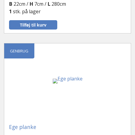
B
22cm /
H
7cm /
L
280cm
1
stk. på lager
Tilføj til kurv
GENBRUG
Ege planke