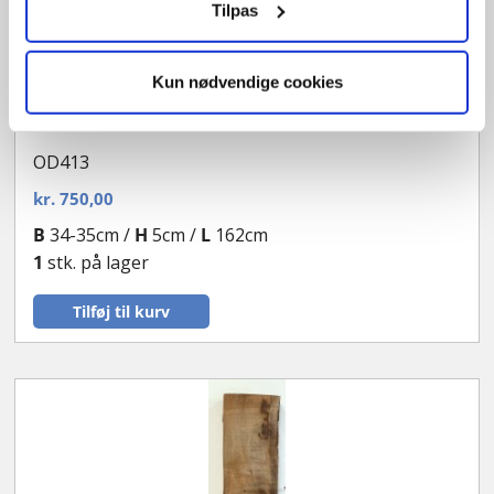
Tilpas
Kun nødvendige cookies
Ege planke
OD413
kr.
750,00
B
34-35cm /
H
5cm /
L
162cm
1
stk. på lager
Tilføj til kurv