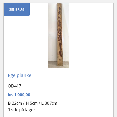
efter
seneste
Kontakt
GENBRUG
Ege planke
OD417
kr.
1.000,00
B
22cm /
H
5cm /
L
307cm
1
stk. på lager