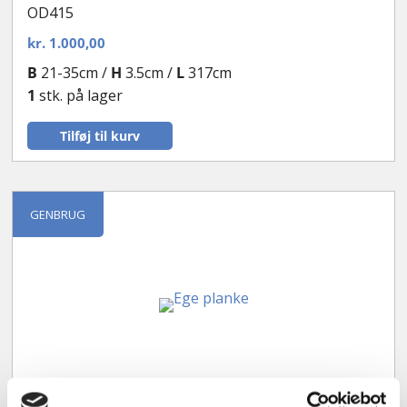
OD415
kr.
1.000,00
B
21-35cm /
H
3.5cm /
L
317cm
1
stk. på lager
Tilføj til kurv
GENBRUG