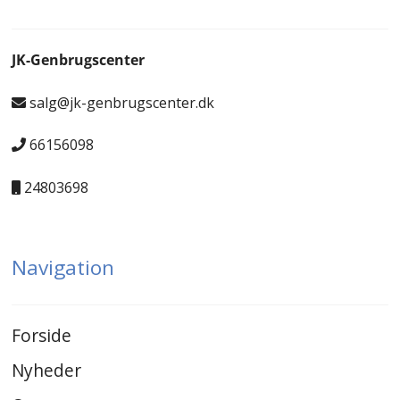
JK-Genbrugscenter
salg@jk-genbrugscenter.dk
66156098
24803698
Navigation
Forside
Nyheder