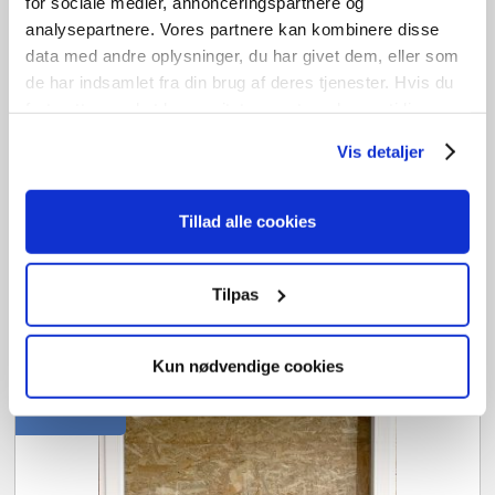
for sociale medier, annonceringspartnere og
analysepartnere. Vores partnere kan kombinere disse
data med andre oplysninger, du har givet dem, eller som
de har indsamlet fra din brug af deres tjenester. Hvis du
fortsætter med at bruge sitet acceptere du samtidig vores
Drej/kip plastvindue
cookies.
Vis detaljer
OF2656
kr.
5.200,00
Tillad alle cookies
B
207cm /
H
165cm
2
stk. på lager
Tilpas
Tilføj til kurv
Kun nødvendige cookies
GENBRUG