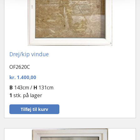
Drej/kip vindue
OF2620C
kr.
1.400,00
B
143cm /
H
131cm
1
stk. på lager
Tilføj til kurv