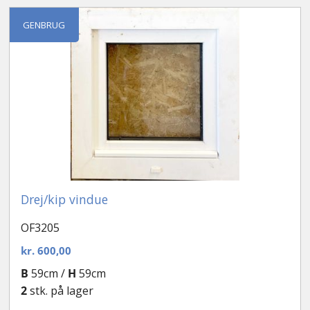
efter
seneste
Kontakt
GENBRUG
Drej/kip vindue
OF3205
kr.
600,00
B
59cm /
H
59cm
2
stk. på lager