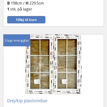
B
198cm /
H
229.5cm
1
stk. på lager
Tilføj til kurv
3 lags energiglas
Drej/kip plastvindue