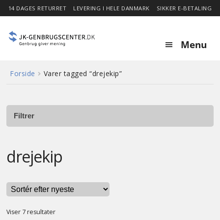
14 DAGES RETURRET
LEVERING I HELE DANMARK
SIKKER E-BETALING
Menu
Forside
Varer tagged “drejekip”
Forside
Expa
Shop
child
Filtrer
menu
Stor besparelse
drejekip
Nyheder
Om
Sorteret
Viser 7 resultater