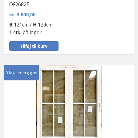
OF2682E
kr.
3.600,00
B
121cm /
H
129cm
1
stk. på lager
Tilføj til kurv
3 lags energiglas