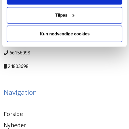
Kontakt
Tilpas
JK-Genbrugscenter
Kun nødvendige cookies
salg@jk-genbrugscenter.dk
66156098
24803698
Navigation
Forside
Nyheder