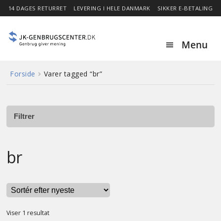
14 DAGES RETURRET
LEVERING I HELE DANMARK
SIKKER E-BETALING
Menu
Forside
Varer tagged “br”
Forside
Expa
Shop
child
Filtrer
menu
Stor besparelse
br
Nyheder
Om
Viser 1 resultat