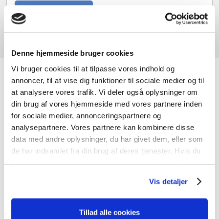
Tilføj til kurv
Denne hjemmeside bruger cookies
Vi bruger cookies til at tilpasse vores indhold og
JK-Genbrugscenter
annoncer, til at vise dig funktioner til sociale medier og til
at analysere vores trafik. Vi deler også oplysninger om
din brug af vores hjemmeside med vores partnere inden
Hos JK-Genbrugscenter handler vi primært med nye og
for sociale medier, annonceringspartnere og
brugte døre og vinduer, men vi har også andre
analysepartnere. Vores partnere kan kombinere disse
byggematerialer. Vi har materialer med charme og
data med andre oplysninger, du har givet dem, eller som
kvalitet til gode priser og noget til enhver smag.
de har indsamlet fra din brug af deres tjenester. Hvis du
fortsætter med at bruge sitet acceptere du samtidig vores
cookies.
Vis detaljer
Tillad alle cookies