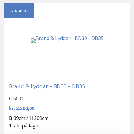
Kontakt
GENBRUG
Brand & Lyddør – BD30 – DB35
OB601
kr.
2.200,00
B
89cm /
H
209cm
1
stk. på lager