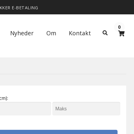
IKKER E-BETALING
0
Søg
Nyheder
Om
Kontakt
Søg
efter:
cm):