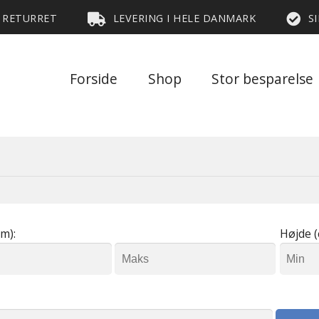
S RETURRET
LEVERING I HELE DANMARK
S
Forside
Shop
Stor besparelse
m):
Højde (