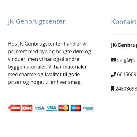
Plast vinduer
JK-Genbrugscenter
Kontakt
Runde og special-vinduer
Sidehængt vindue
Hos JK-Genbrugscenter handler vi
JK-Genbru
primært med nye og brugte døre og
Støbejernsvindue
vinduer, men vi har også andre
salg@jk
byggematerialer. Vi har materialer
Tophængte vinduer
6615609
med charme og kvalitet til gode
priser og noget til enhver smag.
Vinduesparti
2480369