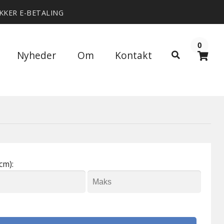
IKKER E-BETALING
0
Søg
Nyheder
Om
Kontakt
Søg
efter:
cm):