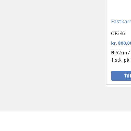
Plast vinduer
Fastkar
Runde og special-vinduer
OF346
Sidehængt vindue
kr.
800,0
B
62cm /
Støbejernsvindue
1
stk. på
Tophængte vinduer
Til
Vinduesparti