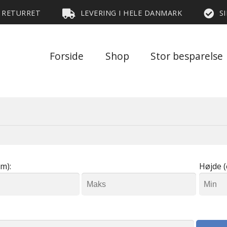
S RETURRET
LEVERING I HELE DANMARK
S
Forside
Shop
Stor besparelse
m):
Højde (