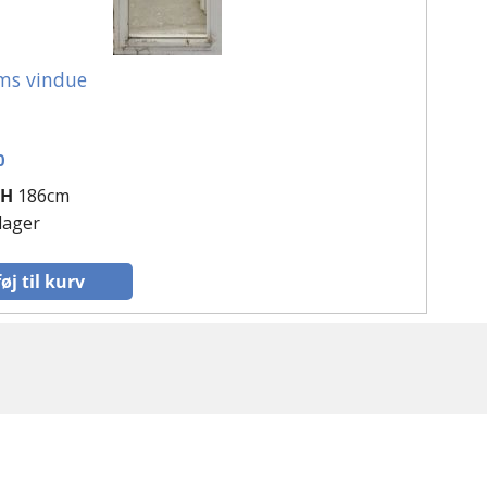
ms vindue
0
H
186cm
 lager
føj til kurv