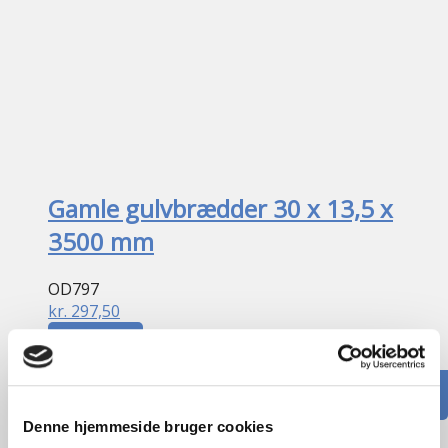
Gamle gulvbrædder 30 x 13,5 x
3500 mm
OD797
kr.
297,50
Tilføj til kurv
B
13.5cm /
H
3cm /
L
350cm
5
stk. på lager
GENBRUG
Denne hjemmeside bruger cookies