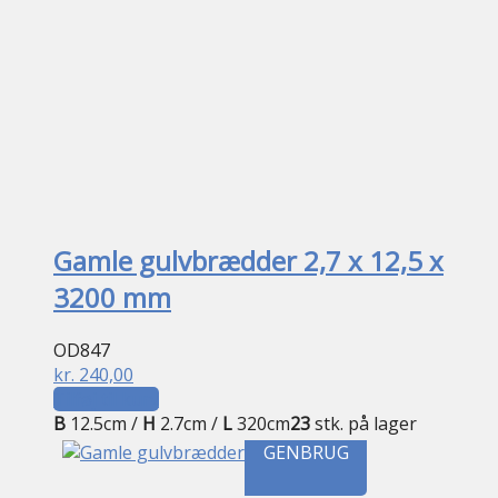
Gamle gulvbrædder 2,7 x 12,5 x
3200 mm
OD847
kr.
240,00
Tilføj til kurv
B
12.5cm /
H
2.7cm /
L
320cm
23
stk. på lager
GENBRUG