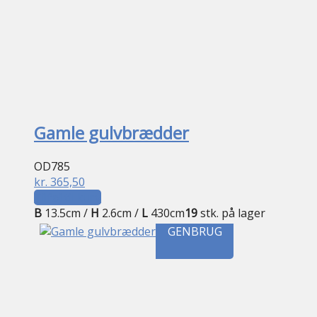
Gamle gulvbrædder
OD785
kr.
365,50
Tilføj til kurv
B
13.5cm /
H
2.6cm /
L
430cm
19
stk. på lager
GENBRUG