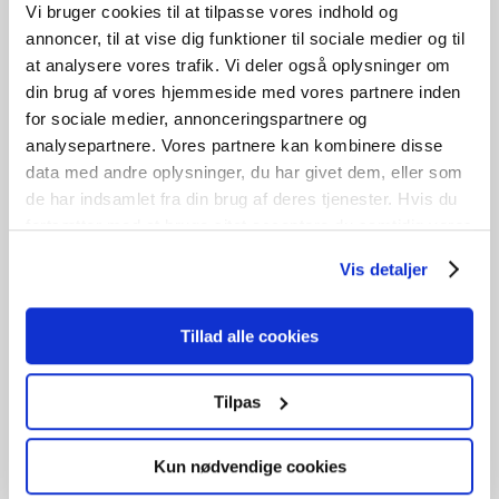
Vi bruger cookies til at tilpasse vores indhold og
annoncer, til at vise dig funktioner til sociale medier og til
at analysere vores trafik. Vi deler også oplysninger om
din brug af vores hjemmeside med vores partnere inden
for sociale medier, annonceringspartnere og
analysepartnere. Vores partnere kan kombinere disse
data med andre oplysninger, du har givet dem, eller som
de har indsamlet fra din brug af deres tjenester. Hvis du
fortsætter med at bruge sitet acceptere du samtidig vores
Gamle gulvbrædder 27 x 160 x
cookies.
4000 mm
Vis detaljer
OD791
Tillad alle cookies
kr.
380,00
Tilføj til kurv
B
16cm /
H
2.7cm /
L
400cm
9
stk. på lager
Tilpas
GENBRUG
Kun nødvendige cookies