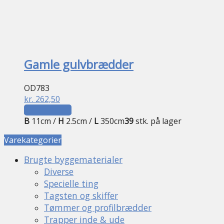
Gamle gulvbrædder
OD783
kr.
262,50
Tilføj til kurv
B
11cm /
H
2.5cm /
L
350cm
39
stk. på lager
Varekategorier
Brugte byggematerialer
Diverse
Specielle ting
Tagsten og skiffer
Tømmer og profilbrædder
Trapper inde & ude