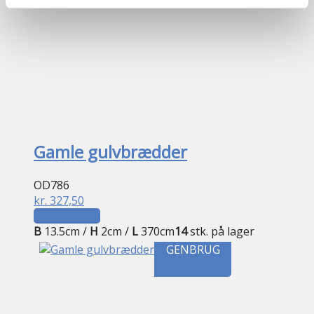
Gamle gulvbrædder
OD786
kr.
327,50
Tilføj til kurv
B
13.5cm /
H
2cm /
L
370cm
14
stk. på lager
GENBRUG