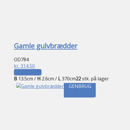
Gamle gulvbrædder
OD784
kr.
314,50
Tilføj til kurv
B
13.5cm /
H
2.6cm /
L
370cm
22
stk. på lager
GENBRUG