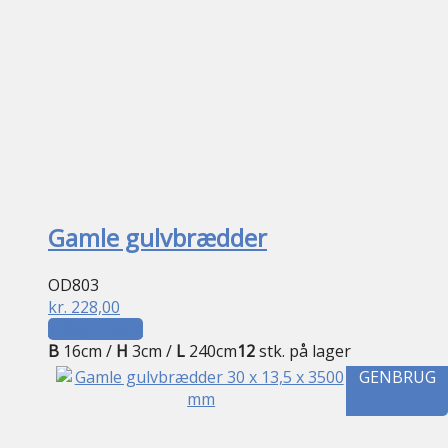
Gamle gulvbrædder
OD803
kr.
228,00
Tilføj til kurv
B
16cm /
H
3cm /
L
240cm
12
stk. på lager
GENBRUG