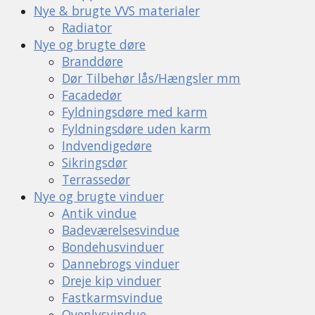
Nye & brugte VVS materialer
Radiator
Nye og brugte døre
Branddøre
Dør Tilbehør lås/Hængsler mm
Facadedør
Fyldningsdøre med karm
Fyldningsdøre uden karm
Indvendigedøre
Sikringsdør
Terrassedør
Nye og brugte vinduer
Antik vindue
Badeværelsesvindue
Bondehusvinduer
Dannebrogs vinduer
Dreje kip vinduer
Fastkarmsvindue
Ovenlysvindue