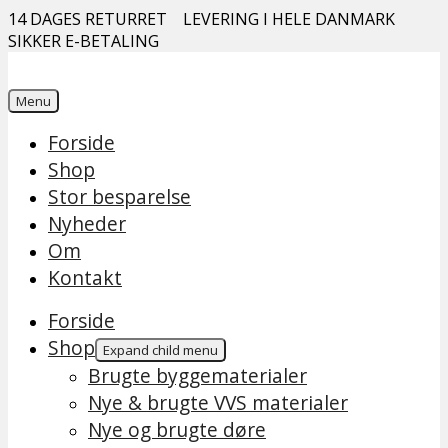
14 DAGES RETURRET
LEVERING I HELE DANMARK
SIKKER E-BETALING
Menu
Forside
Shop
Stor besparelse
Nyheder
Om
Kontakt
Forside
Shop
Expand child menu
Brugte byggematerialer
Nye & brugte VVS materialer
Nye og brugte døre