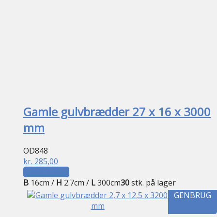
Gamle gulvbrædder 27 x 16 x 3000
mm
OD848
kr.
285,00
Tilføj til kurv
B
16cm /
H
2.7cm /
L
300cm
30
stk. på lager
GENBRUG